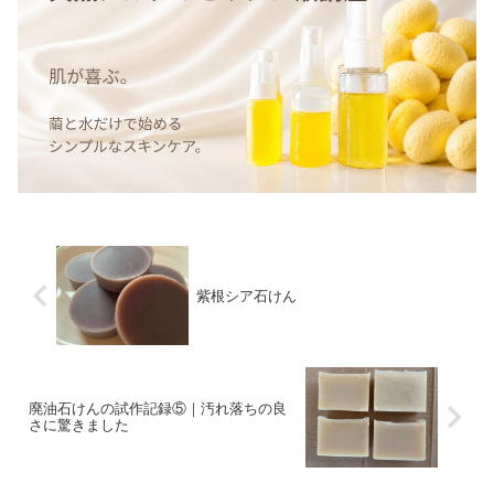
紫根シア石けん
廃油石けんの試作記録⑤｜汚れ落ちの良
さに驚きました