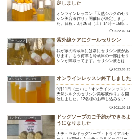
定しました
オンラインレッスン「天然シルクのセリ
シン美容液作り」開催日が決定しまし
た。日程：3月26日（土）14時～16時料
金：6,000円内容： セリシン液の成分と
2022.02.14
肌への効果 普通のお鍋で黄金繭からセリ
シン液を抽出する方法NEW! 圧力鍋で少
紫外線ケアにクールセリシン
手作りコスメ
量を抽出...
我が家の冷蔵庫には常にセリシン液があ
ります。もう何年も冷蔵庫の一部はセリ
シンが陣取ってます。セリシン液とは、
黄金繭を煮出した液でとろりとしたジェ
2023.06.25
ル状の美容液です。おうちで簡単に作れ
て、殺菌処理をしているので未開栓の状
オンラインレッスン終了しました
オンライン・オンデマンド
態で6ヶ月以上保存ができ...
9月11日（土）に「オンラインレッスン・
天然シルクのセリシン美容液作り」を開
催しました。12名様のお申し込みをいた
だき、ゲストに原 三郎先生をお招きして
2021.09.12
今回もスペシャル企画となりました。原
先生、ご参加くださった皆様、ありがと
ドッグソープのご予約ができるよ
オンライン・オンデマンド
うございました。...
うになりました
ナチュラルドッグソープ・トライアルセ
ット（500円）とナチュラルドッグソー