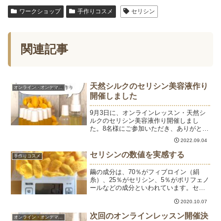
ワークショップ
手作りコスメ
セリシン
関連記事
天然シルクのセリシン美容液作り
オンライン・オンデマンド
開催しました
9月3日に、オンラインレッスン・天然シ
ルクのセリシン美容液作り開催しまし
た。8名様にご参加いただき、ありがとう
ございました。次回の開催は10月1日
2022.09.04
（土）14時～になります。ご参加お待ち
しております。オンラインレッスン・天
セリシンの数値を実感する
手作りコスメ
然シルクのセリシン美...
繭の成分は、70％がフィブロイン（絹
糸）、25％がセリシン、5％がポリフェノ
ールなどの成分といわれています。セリ
シン液抽出前の黄金繭です。乾燥した状
2020.10.07
態で繭玉80個ぐらいで21g。（黄金繭
16g、袋5g）セリシン液を抽出後、乾燥し
次回のオンラインレッスン開催決
オンライン・オンデマンド
た繭は17ｇ...