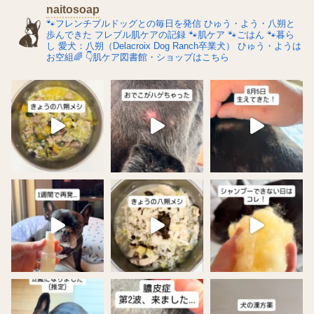
naitosoap
🐾フレンチブルドッグとの毎日を発信
ひゅう・よう・八朔と
歩んできた
フレブル肌ケアの記録
🐾肌ケア
🐾ごはん
🐾暮ら
し
愛犬：八朔（Delacroix Dog Ranch卒業犬）
ひゅう・ようは
お空組🌈
👇肌ケア図書館・ショップはこちら