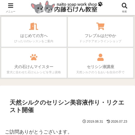
作る楽しさが、毎日の暮らしを変えていく。
メニュー
検索
はじめての方へ
フレブルはだやか
ぴったりのレッスンをご案内
ドッグケアオンラインショップ
犬の石けんマイスター
セリシン液講座
愛犬に合わせた石けんレシピを学ぶ資格
天然シルクのうるおいを自分の手で
天然シルクのセリシン美容液作り・リクエ
スト開催
2019.08.31
2026.07.23
ご訪問ありがとうございます。