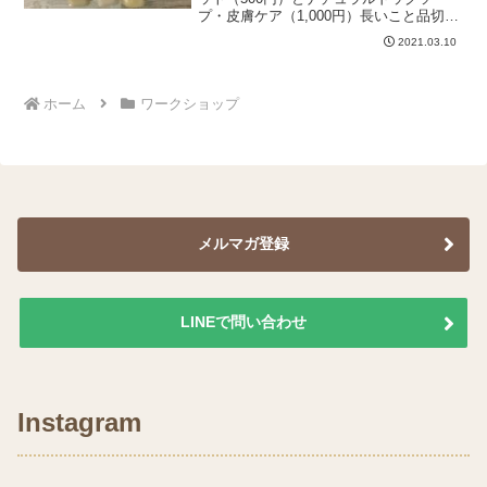
プ・皮膚ケア（1,000円）長いこと品切れ
中となっており、申し訳ございません。
2021.03.10
現在仕込み中で、第1弾は今月末にできあ
がります。第2弾は4月中旬の予定です。3
月27日発...
ホーム
ワークショップ
メルマガ登録
LINEで問い合わせ
Instagram