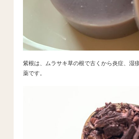
紫根は、ムラサキ草の根で古くから炎症、湿
薬です。