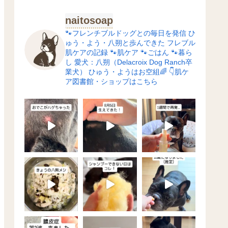
naitosoap
🐾フレンチブルドッグとの毎日を発信
ひ
ゅう・よう・八朔と歩んできた
フレブル
肌ケアの記録
🐾肌ケア
🐾ごはん
🐾暮ら
し
愛犬：八朔（Delacroix Dog Ranch卒
業犬）
ひゅう・ようはお空組🌈
👇肌ケ
ア図書館・ショップはこちら