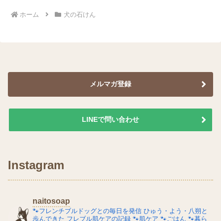
ッグソープ、新発売...
ホーム
犬の石けん
メルマガ登録
LINEで問い合わせ
Instagram
naitosoap
🐾フレンチブルドッグとの毎日を発信
ひゅう・よう・八朔と
歩んできた
フレブル肌ケアの記録
🐾肌ケア
🐾ごはん
🐾暮ら