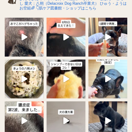
し
愛犬：八朔（Delacroix Dog Ranch卒業犬）
ひゅう・ようは
お空組🌈
👇肌ケア図書館・ショップはこちら