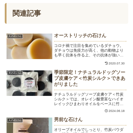
関連記事
オーストリッチの石けん
人の石けん
コロナ禍で注目を集めているダチョウ。
ダチョウは免疫力が高く、他の動物より
も早く抗体を作る上、その抗体が強いと
いう強い生き物だそうです。ダチョウは
2020.07.30
ケガも早く治るし、感染症にもかかりに
くい。そんなダチョウの油は美容にもよ
季節限定！ナチュラルドッグソー
犬の石けん
いそうです。匂いもなく手...
プ皮膚ケア＜竹炭シルク＞できあ
がりました
ナチュラルドッグソープ皮膚ケア＜竹炭
シルク＞では、オレイン酸豊富なハイオ
レイックひまわりオイルをベースに竹炭
パウダーとシルクを配合しています。デ
2024.06.18
リケートなわんちゃんをやさしく洗うシ
リーズでとことん原料と製法にこだわっ
男前な石けん
人の石けん
て作っています。
オリーブオイルでしっとり、竹炭パウダ