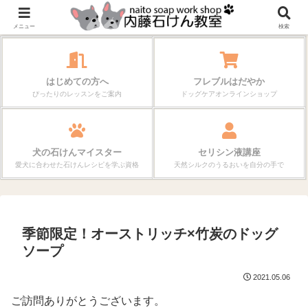
作る楽しさが、毎日の暮らしを変えていく。
メニュー
検索
はじめての方へ
フレブルはだやか
ぴったりのレッスンをご案内
ドッグケアオンラインショップ
犬の石けんマイスター
セリシン液講座
愛犬に合わせた石けんレシピを学ぶ資格
天然シルクのうるおいを自分の手で
季節限定！オーストリッチ×竹炭のドッグ
ソープ
2021.05.06
ご訪問ありがとうございます。