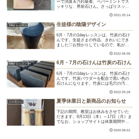
ーで消臭＆汚れ吸着、ペパーミントでス
ッキリな、男前石けん。さっぱりスッキ
リ洗えて、潤いはキープ。これから暑く
2021.05.14
なる季節におすすめの石けんです。父の
日のプレゼントにもいいと思いますー。
生徒様の陰陽デザイン
1day レッスン
石けんをプレゼントすると...
6月・7月の1dayレッスンは、竹炭の石け
んです。生徒さまの作品、きれいにでき
ました♡お預かりしているので、私が型
出し＆カットさせていただきました。陰
2022.06.06
と陽、白と黒、光と影、表と裏、夏と
冬。。。陰陽は反する性質があって万物
6月・7月の石けんは竹炭の石けん
1day レッスン
が成り立っているとい...
6月・7月の1dayレッスンは、竹炭の石け
んです。竹炭パウダーを配合で黒い色の
石けんになります。竹炭には毛穴の汚れ
を取り除いたり、消臭効果があるので、
2022.05.28
夏に使いたい石けんです。竹炭パウダー
をたっぷり入れて、真っ黒な男前の石け
夏季休業日と新商品のお知らせ
人の石けん
んにしてもヨシ。竹...
下記の期間、教室はお休みをさせていた
だきます。8月13日（木）～17日（月）ま
でなお、ショップサイトは休業期間中も
ご注文・発送は行っております。ご迷惑
2020.08.01
をおかけいたしますが、どうぞよろしく
お願いいたします。使い切りタイプのド