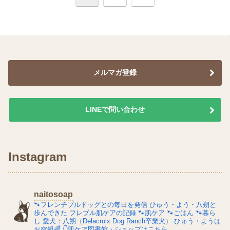
へ
メルマガ登録
LINEで問い合わせ
Instagram
naitosoap
🐾フレンチブルドッグとの毎日を発信
ひゅう・よう・八朔と
歩んできた
フレブル肌ケアの記録
🐾肌ケア
🐾ごはん
🐾暮ら
し
愛犬：八朔（Delacroix Dog Ranch卒業犬）
ひゅう・ようは
お空組🌈
👇肌ケア図書館・ショップはこちら