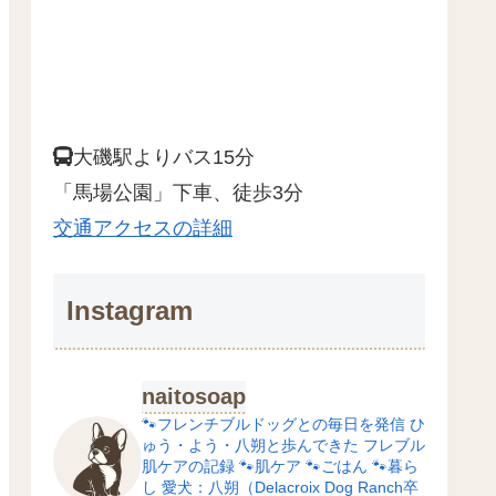
大磯駅よりバス15分
「馬場公園」下車、徒歩3分
交通アクセスの詳細
Instagram
naitosoap
🐾フレンチブルドッグとの毎日を発信
ひ
ゅう・よう・八朔と歩んできた
フレブル
肌ケアの記録
🐾肌ケア
🐾ごはん
🐾暮ら
し
愛犬：八朔（Delacroix Dog Ranch卒