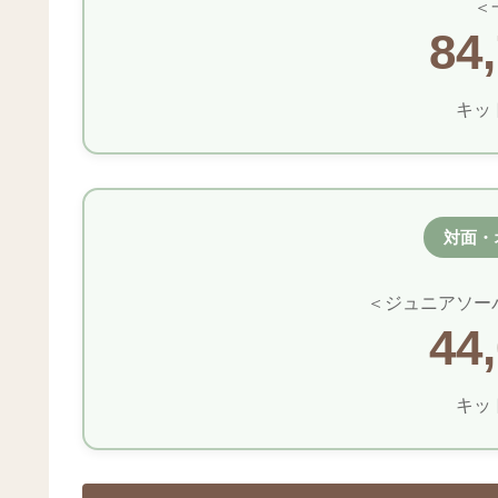
＜
84
キッ
対面・
＜ジュニアソー
44
キッ