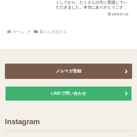
トしてから、たくさんの方に受講してい
ただきました。本当にありがとうござい
ます。このたび講座内容を見直し、講座
2026.07.03
名を「暮らしで使う廃油石けん講座」へ
リニューアルしました。なぜ講座名を変
えたの？これまでの「リサ...
ホーム
暮らしの石けん
メルマガ登録
LINEで問い合わせ
Instagram