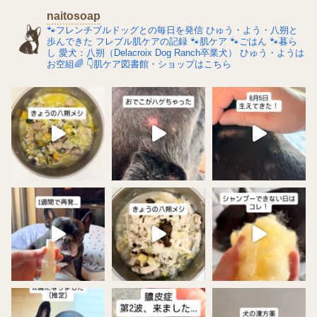
naitosoap
🐾フレンチブルドッグとの毎日を発信
ひゅう・よう・八朔と
歩んできた
フレブル肌ケアの記録
🐾肌ケア
🐾ごはん
🐾暮ら
し
愛犬：八朔（Delacroix Dog Ranch卒業犬）
ひゅう・ようは
お空組🌈
👇肌ケア図書館・ショップはこちら