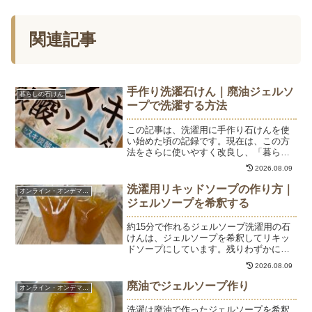
関連記事
手作り洗濯石けん｜廃油ジェルソ
暮らしの石けん
ープで洗濯する方法
この記事は、洗濯用に手作り石けんを使
い始めた頃の記録です。現在は、この方
法をさらに使いやすく改良し、「暮らし
で使うジェルソープ講座」としてご紹介
2026.08.09
しています。洗濯にも使える手作り石け
んは、現在「暮らしで使うジェルソープ
洗濯用リキッドソープの作り方｜
オンライン・オンデマンド
講座」で詳しく学んでいた...
ジェルソープを希釈する
約15分で作れるジェルソープ洗濯用の石
けんは、ジェルソープを希釈してリキッ
ドソープにしています。残りわずかにな
ったので、洗濯用のジェルソープを仕込
2026.08.09
みました。このジェルソープは、慣れて
しまえば作業時間は約15分。廃油などの
廃油でジェルソープ作り
オンライン・オンデマンド
オイルを活用して作る...
洗濯は廃油で作ったジェルソープを希釈