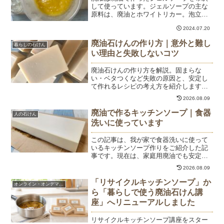
して使っています。ジェルソープの主な
原料は、廃油とホワイトリカー。泡立ち
よく、洗濯物がふっくら仕上がるレシピ
2024.07.20
です。いい感じのジェルソープになりま
した。苛性ソーダでジェルソープを作る
廃油石けんの作り方｜意外と難し
暮らしの石けん
には基本的に無水エタノー...
い理由と失敗しないコツ
廃油石けんの作り方を解説。固まらな
い・ベタつくなど失敗の原因と、安定し
て作れるレシピの考え方を紹介します。
初心者でも失敗しないポイントと、自宅
2026.08.09
で学べる講座もご案内。
廃油で作るキッチンソープ｜食器
人の石けん
洗いに使っています
この記事は、我が家で食器洗いに使って
いるキッチンソープ作りをご紹介した記
事です。現在は、家庭用廃油でも安定し
て作れるレシピを「暮らしで使う廃油石
2026.08.09
けん講座」で動画を見ながら学んでいた
だけます。家庭用廃油から作るキッチン
「リサイクルキッチンソープ」か
オンライン・オンデマンド
ソープは、現在「暮らしで...
ら「暮らしで使う廃油石けん講
座」へリニューアルしました
リサイクルキッチンソープ講座をスター