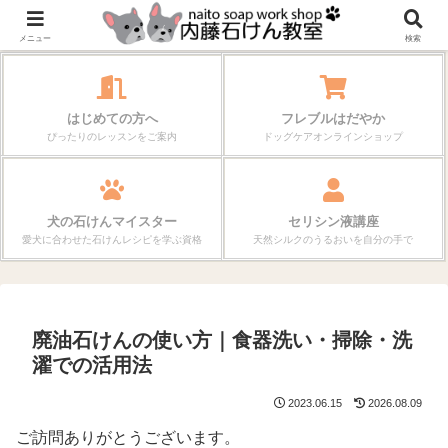
作る楽しさが、毎日の暮らしを変えていく。
メニュー
検索
はじめての方へ
フレブルはだやか
ぴったりのレッスンをご案内
ドッグケアオンラインショップ
犬の石けんマイスター
セリシン液講座
愛犬に合わせた石けんレシピを学ぶ資格
天然シルクのうるおいを自分の手で
廃油石けんの使い方｜食器洗い・掃除・洗
濯での活用法
2023.06.15
2026.08.09
ご訪問ありがとうございます。