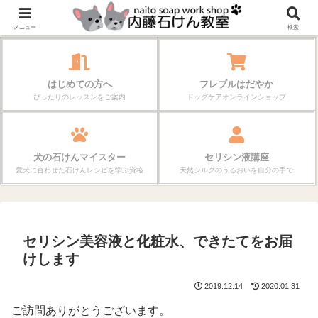
作る楽しさが、毎日の暮らしを変えていく。
メニュー
検索
はじめての方へ
フレブルはだやか
ぴったりのレッスンをご案内
ドッグケアオンラインショップ
犬の石けんマイスター
セリシン液講座
愛犬に合わせた石けんレシピを学ぶ資格
天然シルクのうるおいを自分の手で
セリシン美容液と化粧水、できたてをお届
けします
2019.12.14
2020.01.31
ご訪問ありがとうございます。