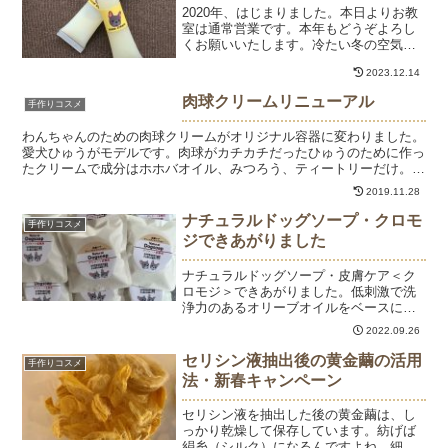
2020年、はじまりました。本日よりお教
室は通常営業です。本年もどうぞよろし
くお願いいたします。冷たい冬の空気
や、室内の暖房でカサカサが気になる季
2023.12.14
節です。肌も喉も体内も潤いを欲してい
る～～～～。これは犬も一緒で、いつも
肉球クリームリニューアル
手作りコスメ
以上に鼻が乾いてカピカ...
わんちゃんのための肉球クリームがオリジナル容器に変わりました。
愛犬ひゅうがモデルです。肉球がカチカチだったひゅうのために作っ
たクリームで成分はホホバオイル、みつろう、ティートリーだけ。舐
めても体に害がありません。お家でも簡単に作れるので、ひ...
2019.11.28
ナチュラルドッグソープ・クロモ
手作りコスメ
ジできあがりました
ナチュラルドッグソープ・皮膚ケア＜ク
ロモジ＞できあがりました。低刺激で洗
浄力のあるオリーブオイルをベースに、
和漢植物のクロモジの成分を抽出してい
2022.09.26
ます。クリアホホバオイル入りで保湿効
果も期待できます。季節の変わり目、皮
セリシン液抽出後の黄金繭の活用
手作りコスメ
膚トラブルを起こしやすい...
法・新春キャンペーン
セリシン液を抽出した後の黄金繭は、し
っかり乾燥して保存しています。紡げば
絹糸（シルク）になるんですよね。細か