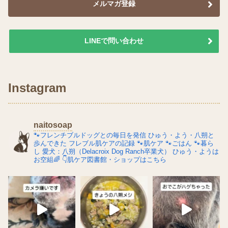
メルマガ登録
LINEで問い合わせ
Instagram
naitosoap
🐾フレンチブルドッグとの毎日を発信
ひゅう・よう・八朔と
歩んできた
フレブル肌ケアの記録
🐾肌ケア
🐾ごはん
🐾暮ら
し
愛犬：八朔（Delacroix Dog Ranch卒業犬）
ひゅう・ようは
お空組🌈
👇肌ケア図書館・ショップはこちら