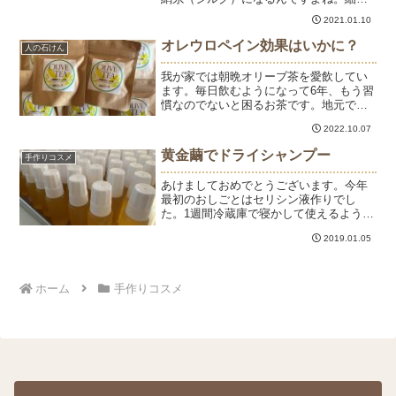
い繊維をひっぱって紡いでみました。一
2021.01.10
気にシルク感♪乾燥した繭は、主に石けん
に入れてシルクの石けんにしています。
オレウロペイン効果はいかに？
人の石けん
紡いだ繭はふわふわのコ...
我が家では朝晩オリーブ茶を愛飲してい
ます。毎日飲むようになって6年、もう習
慣なのでないと困るお茶です。地元で収
穫された食材で美味しいし、口の中がさ
2022.10.07
っぱりするので飲んでいますが、オリー
ブ茶には赤ワインや緑茶よりも多くのポ
黄金繭でドライシャンプー
手作りコスメ
リフェノールが含まれて...
あけましておめでとうございます。今年
最初のおしごとはセリシン液作りでし
た。1週間冷蔵庫で寝かして使えるように
なります。セリシン液を絞った後の黄金
2019.01.05
繭はシルクの原材料です。ちょっと贅沢
な使い方ですが、お掃除に使うと汚れが
よく落ちます。うちではガ...
ホーム
手作りコスメ