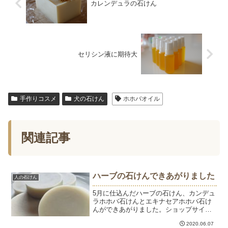
カレンデュラの石けん
セリシン液に期待大
手作りコスメ
犬の石けん
ホホバオイル
関連記事
ハーブの石けんできあがりました
人の石けん
5月に仕込んだハーブの石けん、カンデュ
ラホホバ石けんとエキナセアホホバ石け
んができあがりました。ショップサイト
で販売しています。ハーブの中でも効能
2020.06.07
が強く伝えられているハーブエキスをオ