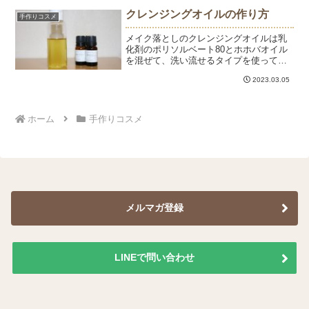
イルに移して石けんにしました。洗った
クレンジングオイルの作り方
手作りコスメ
ときに被毛にハーブが残...
メイク落としのクレンジングオイルは乳
化剤のポリソルベート80とホホバオイル
を混ぜて、洗い流せるタイプを使ってい
ます。作るといっても、オイルとポリソ
2023.03.05
ルベート80を混ぜるだけ。冬はオイルが
固まってしまうので、湯船に容器ごと入
れて温めてます。固ま...
ホーム
手作りコスメ
メルマガ登録
LINEで問い合わせ