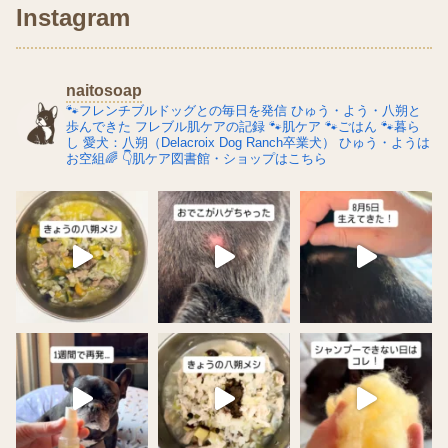
Instagram
naitosoap
🐾フレンチブルドッグとの毎日を発信
ひゅう・よう・八朔と
歩んできた
フレブル肌ケアの記録
🐾肌ケア
🐾ごはん
🐾暮ら
し
愛犬：八朔（Delacroix Dog Ranch卒業犬）
ひゅう・ようは
お空組🌈
👇肌ケア図書館・ショップはこちら