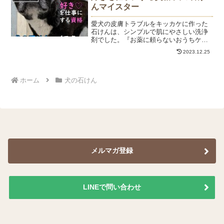
と、美容効果が高いことで...
んマイスター
愛犬の皮膚トラブルをキッカケに作った
石けんは、シンプルで肌にやさしい洗浄
剤でした。『お薬に頼らないおうちケ
ア』をコンセプトにドッグケアのショッ
2023.12.25
プサイトと石けん教室をしています。愛
犬のために犬の皮膚被毛のこと犬種や被
毛タイプにあったドッグソー...
ホーム
犬の石けん
メルマガ登録
LINEで問い合わせ