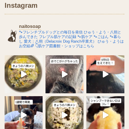
Instagram
naitosoap
🐾フレンチブルドッグとの毎日を発信
ひゅう・よう・八朔と
歩んできた
フレブル肌ケアの記録
🐾肌ケア
🐾ごはん
🐾暮ら
し
愛犬：八朔（Delacroix Dog Ranch卒業犬）
ひゅう・ようは
お空組🌈
👇肌ケア図書館・ショップはこちら