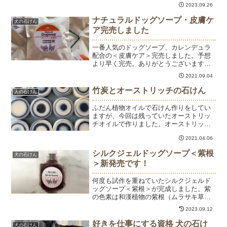
2023.09.26
だくと、受講日に関わらず旧料金になり
ます。主なレッスンの料金表です。レッ
ナチュラルドッグソープ・皮膚ケ
犬の石けん
スン2023/...
ア完売しました
一番人気のドッグソープ、カレンデュラ
配合の＜皮膚ケア＞完売しました。予想
より早く完売。ありがとうございます。
慌てて仕込みました。いつもより多めに
2021.09.04
仕込みました。できあがりは今月末を予
定しています。肉球サイズ（15ｇ・300
竹炭とオーストリッチの石けん
人の石けん
円）は少し在庫があり...
ふだん植物オイルで石けん作りをしてい
ますが、今回は残っていたオーストリッ
チオイルで作りました。オーストリッチ
オイルは、ダチョウのオイル。ダチョウ
2021.04.06
は免疫力が高く、他の動物よりも早く抗
体を作る上、その抗体が強いという強い
シルクジェルドッグソープ＜紫根
犬の石けん
生き物だそうです。ケガも...
＞新発売です！
何度も試作を重ねていたシルクジェルド
ッグソープ＜紫根＞が完成しました。紫
の色素は和漢植物の紫根（ムラサキ草の
根）から抽出したものです。紫根は江戸
2023.09.12
時代から皮膚のお薬として使われていた
り、紫外線による肌の炎症を修復したり
好きを仕事にする資格 犬の石け
犬の石けん