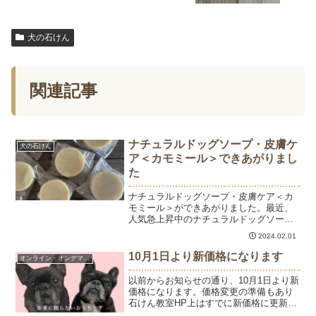
犬の石けん
関連記事
ナチュラルドッグソープ・皮膚ケ
犬の石けん
ア＜カモミール＞できあがりまし
た
ナチュラルドッグソープ・皮膚ケア＜カ
モミール＞ができあがりました。最近、
人気急上昇中のナチュラルドッグソー
プ・皮膚ケア＜カモミール＞。カモミー
2024.02.01
ルハーブをオイルに浸して成分を移した
後、取り除いています。黒いぽつぽつは
10月1日より新価格になります
オンライン・オンデマンド
カモミールハーブになります...
以前からお知らせの通り、10月1日より新
価格になります。価格変更の準備もあり
石けん教室HP上はすでに新価格に更新し
ていますが、9月30日までにお申込みいた