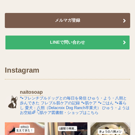
メルマガ登録
LINEで問い合わせ
Instagram
naitosoap
🐾フレンチブルドッグとの毎日を発信
ひゅう・よう・八朔と
歩んできた
フレブル肌ケアの記録
🐾肌ケア
🐾ごはん
🐾暮ら
し
愛犬：八朔（Delacroix Dog Ranch卒業犬）
ひゅう・ようは
お空組🌈
👇肌ケア図書館・ショップはこちら