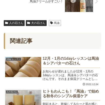
馬油クリームがすごい！
人の石けん
犬の石けん
馬油
関連記事
12月・1月の1dayレッスンは馬油
1day レッスン
＆シアバターの石けん
お知らせが遅れましたが12月・1月の
1dayレッスンは、馬油＆シアバターの石
けんです。そのまま保湿クリームとして
使える馬油とシアバターを石けんにする
2022.12.04
という、贅沢な石けんです。馬油は、動
物の中で一番人の脂肪酸組成に似ている
ヒトもわんこも！「馬油」で始め
人の石けん
ので皮膚浸透性が高く...
る秋冬のシンプル保湿ケア
朝起きると、乾燥してるなーと肌が感じ