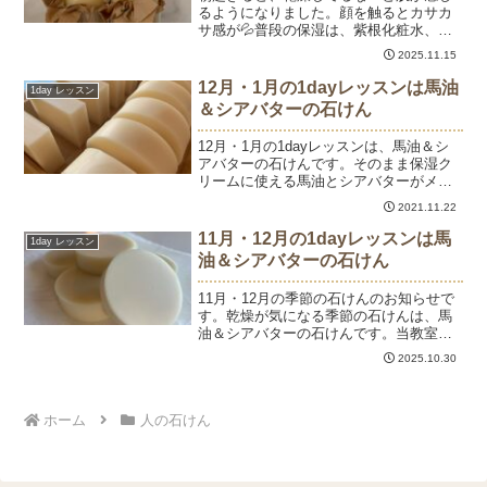
るようになりました。顔を触るとカサカ
サ感が💦普段の保湿は、紫根化粧水、セ
リシン化粧水、セリシン美容液を使って
2025.11.15
いますが、もの足りなさを感じると馬油
をプラスしています。「馬油を塗ってし
12月・1月の1dayレッスンは馬油
1day レッスン
ばらくすると馬油が角質層...
＆シアバターの石けん
12月・1月の1dayレッスンは、馬油＆シ
アバターの石けんです。そのまま保湿ク
リームに使える馬油とシアバターがメイ
ンオイルという、とっても贅沢な石けん
2021.11.22
です。馬油は、動物の中で一番人の脂肪
酸組成に似ているといわれ、皮膚浸透性
11月・12月の1dayレッスンは馬
1day レッスン
が高いオイルです。...
油＆シアバターの石けん
11月・12月の季節の石けんのお知らせで
す。乾燥が気になる季節の石けんは、馬
油＆シアバターの石けんです。当教室で
は冬に登場する超保湿石けんです。その
2025.10.30
まま保湿クリームとして使える馬油とシ
アバターを石けんにするという贅沢さ。
馬油は、人と脂肪酸組...
ホーム
人の石けん