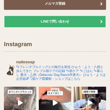
メルマガ登録
LINEで問い合わせ
Instagram
naitosoap
🐾フレンチブルドッグとの毎日を発信
ひゅう・よう・八朔と
歩んできた
フレブル肌ケアの記録
🐾肌ケア
🐾ごはん
🐾暮ら
し
愛犬：八朔（Delacroix Dog Ranch卒業犬）
ひゅう・ようは
お空組🌈
👇肌ケア図書館・ショップはこちら