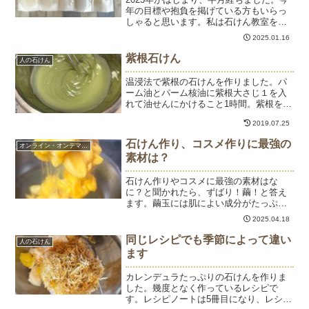
年の目標や抱負を掲げている方もいらっ
しゃると思います。私は石けん教室をは
じめたい！と思い、（一社）ハンドメイ
2025.01.16
ド石けん協会の資格取得を目指したのは
数年前です。それまで石けんって何から
紫根石けん
人の石けん
できているのかすら知...
温浸法で紫根の石けんを作りました。パ
ーム油とパーム核油に紫根大さじ１を入
れて油せんにかけること1時間。紫根を濾
して、残りのオイルの加えると紫色の紫
2019.07.25
根オイルができました。この色がそのま
ま石けんになってくれたらいいのにとい
石けん作り、コスメ作りに最強の
オンライン・オンデマンド
つも思うのですが、苛性...
素材は？
石けん作りやコスメに最強の素材はな
に？と聞かれたら、ずばり！繭！と答え
ます。繭玉には肌によい成分がたっぷり
で、本当に捨てるところがありません。
2025.04.18
まず、繭玉を煮出してセリシン液を抽出
します。このセリシン液は、肌や髪、さ
同じレシピでも季節によって違い
人の石けん
らにわんちゃんの皮膚被毛に...
ます
カレンデュラたっぷりの石けんを作りま
した。幾度となく作っているレシピで
す。レシピノートは5冊目になり、レシピ