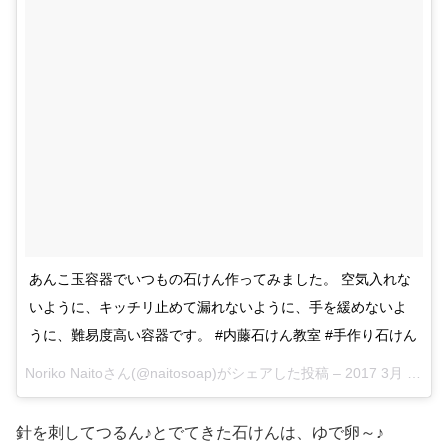
あんこ玉容器でいつもの石けん作ってみました。 空気入れな
いように、キッチリ止めて漏れないように、手を緩めないよ
うに、難易度高い容器です。 #内藤石けん教室 #手作り石けん
Noriko Naitoさん(@naitosoap)がシェアした投稿 –
2017 3月 13 9:01午後 PDT
針を刺してつるん♪とでてきた石けんは、ゆで卵～♪