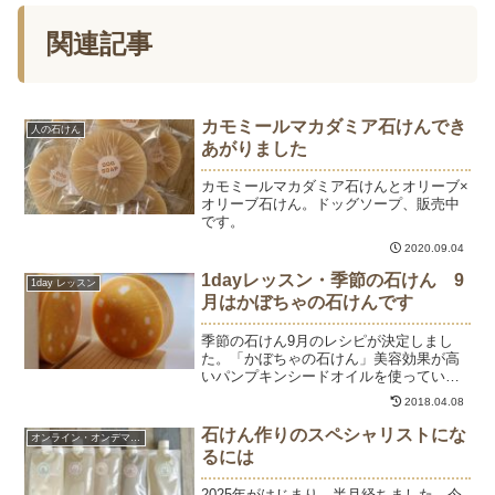
関連記事
カモミールマカダミア石けんでき
人の石けん
あがりました
カモミールマカダミア石けんとオリーブ×
オリーブ石けん。ドッグソープ、販売中
です。
2020.09.04
1dayレッスン・季節の石けん 9
1day レッスン
月はかぼちゃの石けんです
季節の石けん9月のレシピが決定しまし
た。「かぼちゃの石けん」美容効果が高
いパンプキンシードオイルを使っていま
す。かぼちゃの種から抽出したオイル
2018.04.08
は、深緑色でナッツのような香りがしま
す。入れすぎると、色と香りが強すぎ
石けん作りのスペシャリストにな
オンライン・オンデマンド
る。どのくらいの配合がいいの...
るには
2025年がはじまり、半月経ちました。今