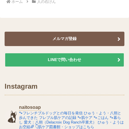
ホーム
人の石けん
メルマガ登録
LINEで問い合わせ
Instagram
naitosoap
🐾フレンチブルドッグとの毎日を発信
ひゅう・よう・八朔と
歩んできた
フレブル肌ケアの記録
🐾肌ケア
🐾ごはん
🐾暮ら
し
愛犬：八朔（Delacroix Dog Ranch卒業犬）
ひゅう・ようは
お空組🌈
👇肌ケア図書館・ショップはこちら