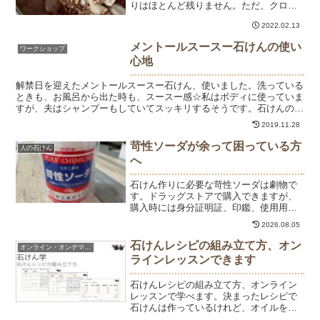
りはほとんど残りません。ただ、クロモ
ジが持つ抗菌、抗炎症、皮膚を修復する
2022.02.13
といった肌にいい成分は残るのではない
かな？と期待してクロモジ石けんを作っ
メントールスースー石けんの使い
ワークショップ
ています。温浸出したオイ...
心地
解禁日を迎えたメントールスースー石けん、使いました。洗っている
ときも、お風呂から出た時も、スースー感☆私はボディに使っていま
すが、夫はシャンプーもしていてスッキリするそうです。石けんのメ
インオイルはオリーブオイルなので、肌はしっとり感が残り...
2019.11.28
苛性ソーダが余って困っている方
人の石けん
へ
石けん作りに必要な苛性ソーダは劇物で
す。ドラッグストアで購入できますが、
購入時には身分証明証、印鑑、使用用途
が求められます。石けん教室の生徒さん
2026.08.05
は、苛性ソーダを購入されて手作り石け
んを楽しんでいらっしゃる方も多くいま
石けんレシピの組み立て方、オン
オンライン・オンデマンド
す。が、石けん作りに飽き...
ラインレッスンできます
石けんレシピの組み立て方、オンライン
レッスンで学べます。決まったレシピで
石けんは作っているけれど、オイルを選
んでオリジナルのレシピが作れるように