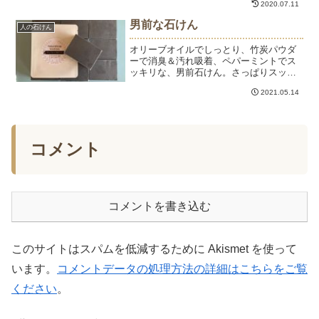
2020.07.11
なりたい方を対象としています。オンラ
インレッスンでは、石けんは作りませ
男前な石けん
人の石けん
ん。石けん作りに必要な知識...
オリーブオイルでしっとり、竹炭パウダ
ーで消臭＆汚れ吸着、ペパーミントでス
ッキリな、男前石けん。さっぱりスッキ
リ洗えて、潤いはキープ。これから暑く
2021.05.14
なる季節におすすめの石けんです。父の
日のプレゼントにもいいと思いますー。
石けんをプレゼントすると...
コメント
コメントを書き込む
このサイトはスパムを低減するために Akismet を使って
います。
コメントデータの処理方法の詳細はこちらをご覧
ください
。