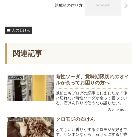
熟成箱の作り方
人の石けん
関連記事
苛性ソーダ、賞味期限切れのオイ
人の石けん
ルが余ってお困りの方へ
以前にもブログの記事にしましたが「使
い切れない苛性ソーダが余って困ってい
る。石けん作りで使うなら譲りたい」と
いったお問い合わせをいただくことがあ
2025.05.23
ります。苛性ソーダは劇物扱いのため、
法律上、買い取りや譲り受けることはで
クロモジの石けん
人の石けん
きません。ですが、お持ち...
とてもいい香りがするクロモジが好きで
す。ザンネンながら、石けんにすると香