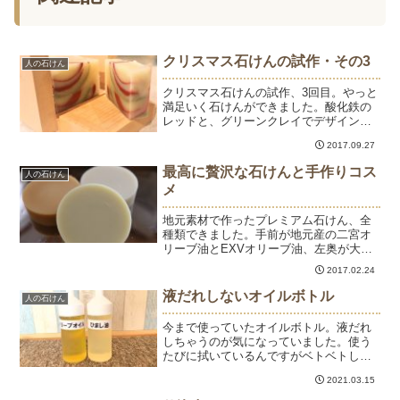
クリスマス石けんの試作・その3
人の石けん
クリスマス石けんの試作、3回目。やっと
満足いく石けんができました。酸化鉄の
レッドと、グリーンクレイでデザイン。
オリーブオイル、スイートアーモンド、
2017.09.27
シアバター配合で保湿と泡立ちのよい石
けんです。11月の1dayレッスンに決定～
最高に贅沢な石けんと手作りコス
人の石けん
♪
メ
地元素材で作ったプレミアム石けん、全
種類できました。手前が地元産の二宮オ
リーブ油とEXVオリーブ油、左奥が大磯
はちみつを加えた石けん、右奥は二宮オ
2017.02.24
リーブ油と普段使いのオリーブ油で作っ
た石けんです。仕上がりはどれもいい感
液だれしないオイルボトル
人の石けん
じ♪はちみつを入れると...
今まで使っていたオイルボトル。液だれ
しちゃうのが気になっていました。使う
たびに拭いているんですがベトベトしち
ゃうんです。Seriaで見つけたオイルボト
2021.03.15
ル。ノズル部分が高くなっていて液だれ
しない構造です。これは便利♡大人買い