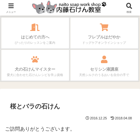
作る楽しさが、毎日の暮らしを変えていく。
メニュー
検索
はじめての方へ
フレブルはだやか
ぴったりのレッスンをご案内
ドッグケアオンラインショップ
犬の石けんマイスター
セリシン液講座
愛犬に合わせた石けんレシピを学ぶ資格
天然シルクのうるおいを自分の手で
桜とバラの石けん
2016.12.25
2018.04.08
ご訪問ありがとうございます。