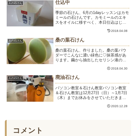
仕込中
人の石けん
してオイルの整理も...
季節の石けん、6月の1dayレッスンはカモ
ミールの石けんです。カモミールのエキ
スをオイルに移すべく、本日仕込はじめ
です。6月の1dayレッスンは2016年6月5
2018.04.08
日（日）10:00～12:002016年6月10日
（金）13:00～15:002...
桑の葉石けん
人の石けん
桑の葉石けん、作りました。桑の葉パウ
ダーでこんなに濃い緑色に♡抹茶感があ
ります。繭から抽出したセリシン液の効
果がすごくて、コスメやわんこケアグッ
2018.04.30
ズ作りがマイブームの私。繭を作ってい
るのは蚕で、蚕の餌となるのが桑の葉で
廃油石けん
人の石けん
す。桑の葉は血糖値を下げ...
パソコン教室＆石けん教室パソコン教室
＆石けん教室は12月27日（日）～1月7日
（木）までお休みをさせていただきま
す。ショップサイト12月29日（火）～1月
2020.12.28
４日（月）までショップサイトはお休み
になります。※ご注文の受付は休業期間
中も受け付けて...
コメント