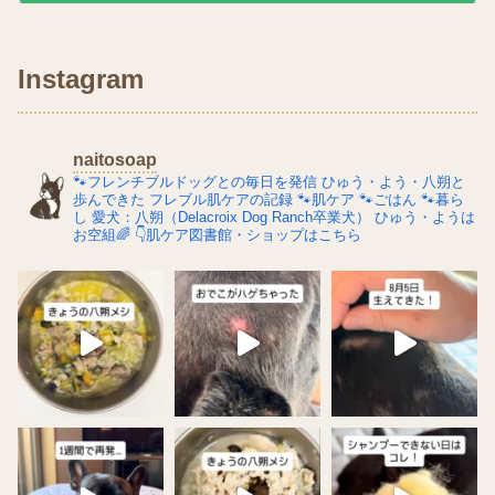
Instagram
naitosoap
🐾フレンチブルドッグとの毎日を発信
ひゅう・よう・八朔と
歩んできた
フレブル肌ケアの記録
🐾肌ケア
🐾ごはん
🐾暮ら
し
愛犬：八朔（Delacroix Dog Ranch卒業犬）
ひゅう・ようは
お空組🌈
👇肌ケア図書館・ショップはこちら