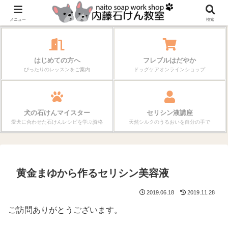
作る楽しさが、毎日の暮らしを変えていく。
メニュー
検索
はじめての方へ
フレブルはだやか
ぴったりのレッスンをご案内
ドッグケアオンラインショップ
犬の石けんマイスター
セリシン液講座
愛犬に合わせた石けんレシピを学ぶ資格
天然シルクのうるおいを自分の手で
黄金まゆから作るセリシン美容液
2019.06.18
2019.11.28
ご訪問ありがとうございます。