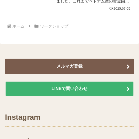
ました。これまでベトナム産の黄金繭を
ご提供してまいりましたが、今回からは
2025.07.05
国産の黄金繭に切り替えての販売となり
ます。ベトナム産の黄金繭は、その品質
の良さ、安定した供給、お...
ホーム
ワークショップ
メルマガ登録
LINEで問い合わせ
Instagram