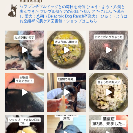
naitosoap
🐾フレンチブルドッグとの毎日を発信
ひゅう・よう・八朔と
歩んできた
フレブル肌ケアの記録
🐾肌ケア
🐾ごはん
🐾暮ら
し
愛犬：八朔（Delacroix Dog Ranch卒業犬）
ひゅう・ようは
お空組🌈
👇肌ケア図書館・ショップはこちら