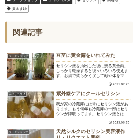
黄金まゆ
関連記事
豆苗に黄金繭をいれてみた
ワークショップ
セリシン液を抽出した後に残る黄金繭。
しっかり乾燥すると後々いろいろ使えま
す。お湯で柔らかく戻して顔や体をマッ
サージすると、シルクファイバーで毛穴
2021.07.25
の汚れが取れてつるつるになったり、硬
く絞って愛犬の被毛を拭くと抜け毛やフ
紫外線ケアにクールセリシン
手作りコスメ
ケをからめとってくれてド...
我が家の冷蔵庫には常にセリシン液があ
ります。もう何年も冷蔵庫の一部はセリ
シンが陣取ってます。セリシン液とは、
黄金繭を煮出した液でとろりとしたジェ
2023.06.25
ル状の美容液です。おうちで簡単に作れ
て、殺菌処理をしているので未開栓の状
天然シルクのセリシン美容液作
ワークショップ
態で6ヶ月以上保存ができ...
り・リクエスト開催