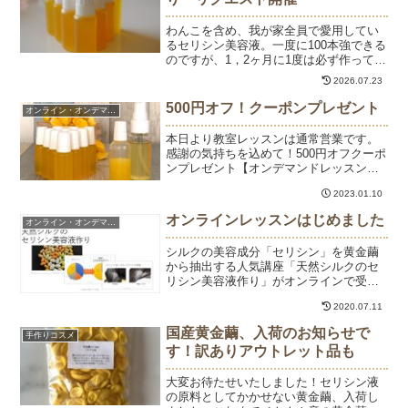
わんこを含め、我が家全員で愛用してい
るセリシン美容液。一度に100本強できる
のですが、1，2ヶ月に1度は必ず作ってい
ます。不定期開催で大磯駅前湘南ギャラ
2026.07.23
リーえんさんでワークショップをしてい
るのですが、興味はあるけど日程が合わ
500円オフ！クーポンプレゼント
オンライン・オンデマンド
なくて残念という...
本日より教室レッスンは通常営業です。
感謝の気持ちを込めて！500円オフクーポ
ンプレゼント【オンデマンドレッスン】
天然シルクのセリシン美容液作り通常価
2023.01.10
格 8,000円→7,500円で受講できます。
（四国産繭の場合、8,500円→8,000
オンラインレッスンはじめました
オンライン・オンデマンド
円）...
シルクの美容成分「セリシン」を黄金繭
から抽出する人気講座「天然シルクのセ
リシン美容液作り」がオンラインで受講
できるようになりました。オンラインレ
2020.07.11
ッスンでは、黄金繭とセリシンについて
のレクチャーと、セリシン液を使ったコ
国産黄金繭、入荷のお知らせで
手作りコスメ
スメをお作り頂きます。セ...
す！訳ありアウトレット品も
大変お待たせいたしました！セリシン液
の原料としてかかせない黄金繭、入荷し