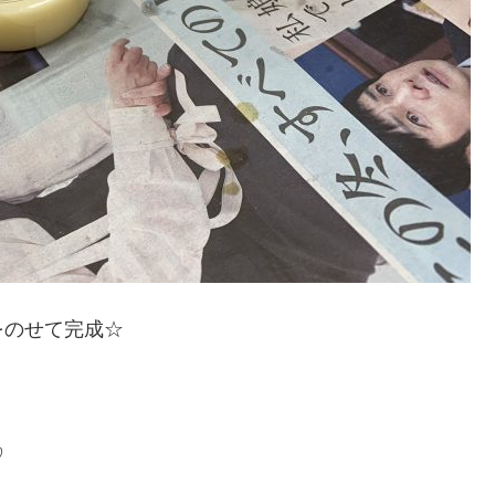
をのせて完成☆
♡