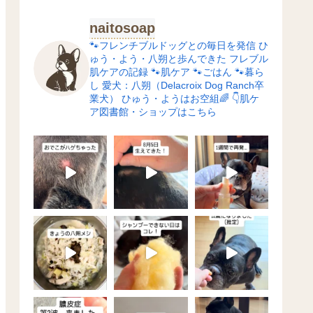
naitosoap
🐾フレンチブルドッグとの毎日を発信
ひ
ゅう・よう・八朔と歩んできた
フレブル
肌ケアの記録
🐾肌ケア
🐾ごはん
🐾暮ら
し
愛犬：八朔（Delacroix Dog Ranch卒
業犬）
ひゅう・ようはお空組🌈
👇肌ケ
ア図書館・ショップはこちら