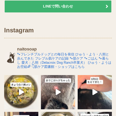
LINEで問い合わせ
Instagram
naitosoap
🐾フレンチブルドッグとの毎日を発信
ひゅう・よう・八朔と
歩んできた
フレブル肌ケアの記録
🐾肌ケア
🐾ごはん
🐾暮ら
し
愛犬：八朔（Delacroix Dog Ranch卒業犬）
ひゅう・ようは
お空組🌈
👇肌ケア図書館・ショップはこちら