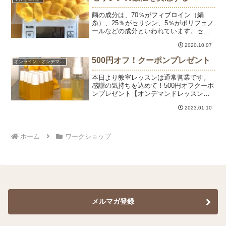
ラルな素材でスキンケアを...
繭の成分は、70％がフィブロイン（絹
糸）、25％がセリシン、5％がポリフェノ
ールなどの成分といわれています。セリ
シン液抽出前の黄金繭です。乾燥した状
2020.10.07
態で繭玉80個ぐらいで21g。（黄金繭
16g、袋5g）セリシン液を抽出後、乾燥し
500円オフ！クーポンプレゼント
オンライン・オンデマンド
た繭は17ｇ...
本日より教室レッスンは通常営業です。
感謝の気持ちを込めて！500円オフクーポ
ンプレゼント【オンデマンドレッスン】
天然シルクのセリシン美容液作り通常価
2023.01.10
格 8,000円→7,500円で受講できます。
（四国産繭の場合、8,500円→8,000
円）...
ホーム
ワークショップ
メルマガ登録