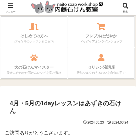
作る楽しさが、毎日の暮らしを変えていく。
メニュー
検索
はじめての方へ
フレブルはだやか
ぴったりのレッスンをご案内
ドッグケアオンラインショップ
犬の石けんマイスター
セリシン液講座
愛犬に合わせた石けんレシピを学ぶ資格
天然シルクのうるおいを自分の手で
4月・5月の1dayレッスンはあずきの石け
ん
2024.03.23
2024.03.24
ご訪問ありがとうございます。