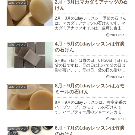
2月・3月はマカダミアナッツの石
1day レッスン
けん
2月・3月の1dayレッスン・季節の石けん
は、マカダミアナッツの石けんです。マ
カダミアナッツオイルは、皮膚に含まれ
るパルミトレイン酸が豊富で年齢肌に嬉
2021.01.16
しいオイルです。抗酸化作用もあり、皮
膚の修復を助けることで、アンチエイジ
4月・5月の1dayレッスンは竹炭
1day レッスン
ング効果が期待され...
の石けん
5月9日（日）は母の日、6月20日（日）は
父の日ですね。母の日に比べて父の日は
影が薄い。。。母の日、父の日の贈り物
に手作り石けんはいかがでしょう？手作
2021.04.13
り石けんは作ってから使えるまでに1ヶ月
以上かかるため、母の日には間に合いま
8月・9月の1dayレッスンはカモ
1day レッスン
せんが、父の日の...
ミールの石けん
8月・9月の1dayレッスンは、教室定番の
ハーブソープ、カモミールの石けんで
す。ハーブティー用のジャーマンカモミ
ールをオイルに浸して成分を抽出し、漉
2023.07.18
したハーブオイルで作ります。カモミー
ルは、皮膚の炎症を抑える、アトピー性
6月・7月の1dayレッスンは竹炭
1day レッスン
皮膚炎の沈静、美肌効...
の石けん