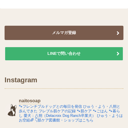
メルマガ登録
LINEで問い合わせ
Instagram
naitosoap
🐾フレンチブルドッグとの毎日を発信
ひゅう・よう・八朔と
歩んできた
フレブル肌ケアの記録
🐾肌ケア
🐾ごはん
🐾暮ら
し
愛犬：八朔（Delacroix Dog Ranch卒業犬）
ひゅう・ようは
お空組🌈
👇肌ケア図書館・ショップはこちら