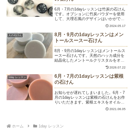
6月・7月の1dayレッスンは竹炭の石けん
です。オプションに竹炭パウダーを使用
して、大理石風のデザインはいかがです
か？竹炭の量を調整することで、濃さが
2024.05.17
変わるのでデザインしてもヨシ、真っ黒
な1色の男前石けんにしてもヨシ。お好き
8月・9月の1dayレッスンはメン
人の石けん
な濃さでお楽しみ...
トールスースー石けん
8月・9月の1dayレッスンはメントールス
ースー石けんです。天然のハッカ成分を
結晶化したメントールクリスタルをオプ
ションで入れた石けんは、スースーひん
2026.07.22
やりの涼感です。この時期にぴったり！
ですが、通常のコールドプロセス製法で
6月・7月の1dayレッスンは紫根
1day レッスン
は、使用できるのは...
の石けん
お知らせが遅れてしまいました。6月・7
月の1dayレッスンは紫根の石けんをお作
りいただきます。紫根エキスをオイルに
移すと、ワイン色のインフューズドオイ
2021.06.05
ルに。紫根エキスたっぷりのオイルで石
けんを作ります。ワイン色が青紫になっ
ていく色の変化が面...
ホーム
1day レッスン