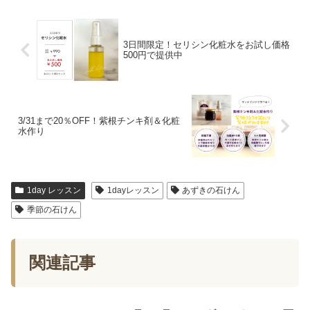
3日間限定！セリシン化粧水をお試し価格
500円で提供中
3/31まで20％OFF！紫根チンキ剤＆化粧
水作り
1day レッスン
1dayレッスン
あずきの石けん
季節の石けん
関連記事