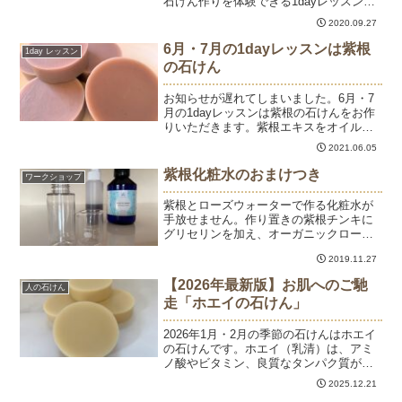
石けん作りを体験できる1dayレッスン。
10月・11月は紫根の石けんを作ります。
2020.09.27
こちらが紫根。創業400年の漢方薬局から
仕入れています。紫根はムラサキ草の根
6月・7月の1dayレッスンは紫根
1day レッスン
で、古く...
の石けん
お知らせが遅れてしまいました。6月・7
月の1dayレッスンは紫根の石けんをお作
りいただきます。紫根エキスをオイルに
移すと、ワイン色のインフューズドオイ
2021.06.05
ルに。紫根エキスたっぷりのオイルで石
けんを作ります。ワイン色が青紫になっ
紫根化粧水のおまけつき
ワークショップ
ていく色の変化が面...
紫根とローズウォーターで作る化粧水が
手放せません。作り置きの紫根チンキに
グリセリンを加え、オーガニックローズ
ウォーターで作るピンク色の化粧水。紫
2019.11.27
根チンキはエタノールに紫根を漬け込ん
だもので、紫根エキスが濃く抽出できる
【2026年最新版】お肌へのご馳
人の石けん
のですが、エタノールが肌...
走「ホエイの石けん」
2026年1月・2月の季節の石けんはホエイ
の石けんです。ホエイ（乳清）は、アミ
ノ酸やビタミン、良質なタンパク質が凝
縮された「天然の美容液」。当教室で
2025.12.21
は、自家製カスピ海ヨーグルトから2日か