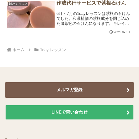
けて抽出したホエイを使い、冬の乾燥肌
作成代行サービスで紫根石けん
1day レッスン
をふっくら潤すレシ...
6月・7月の1dayレッスンは紫根の石けん
でした。和漢植物の紫根成分を閉じ込め
た薄紫色の石けんになります。キレイな
ワイン色のオイルに♡苛性ソーダと合わ
2021.07.31
せると青紫に。色がくるくる変わって、
できあがりはどんな色になるんだろう？
と毎回楽しみな紫根...
ホーム
1day レッスン
メルマガ登録
LINEで問い合わせ