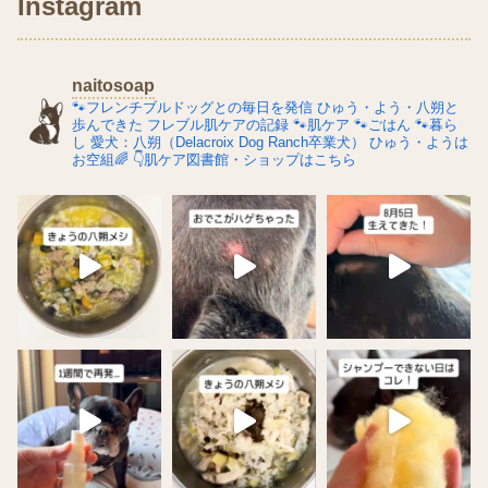
Instagram
naitosoap
🐾フレンチブルドッグとの毎日を発信
ひゅう・よう・八朔と
歩んできた
フレブル肌ケアの記録
🐾肌ケア
🐾ごはん
🐾暮ら
し
愛犬：八朔（Delacroix Dog Ranch卒業犬）
ひゅう・ようは
お空組🌈
👇肌ケア図書館・ショップはこちら