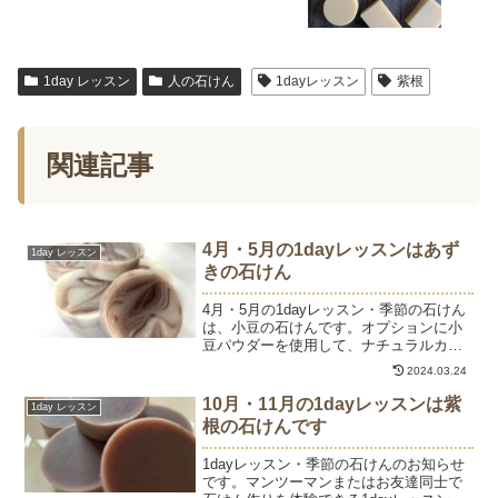
1day レッスン
人の石けん
1dayレッスン
紫根
関連記事
4月・5月の1dayレッスンはあず
1day レッスン
きの石けん
4月・5月の1dayレッスン・季節の石けん
は、小豆の石けんです。オプションに小
豆パウダーを使用して、ナチュラルカラ
ーで簡単デザインを楽しみます。どんな
2024.03.24
模様になるのか、カットする時が楽しみ
にですね♪小豆に含まれるサポニンは、石
10月・11月の1dayレッスンは紫
1day レッスン
けんの泡立ちをよ...
根の石けんです
1dayレッスン・季節の石けんのお知らせ
です。マンツーマンまたはお友達同士で