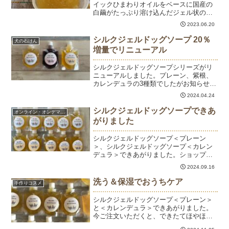
イックひまわりオイルをベースに国産の
白繭がたっぷり溶け込んだジェル状のド
ッグソープです。もこもこの泡で汚れ落
2023.06.20
ちがよく、被毛はさらふわ、ツヤもでま
す。固形のドッグソープがよいのはもち
シルクジェルドッグソープ 20％
犬の石けん
ろんですが、最近はシルク...
増量でリニューアル
シルクジェルドッグソープシリーズがリ
ニューアルしました。プレーン、紫根、
カレンデュラの3種類でしたがお知らせの
通り、紫根は廃番となります。プレーン
2024.04.24
とカレンデュラは、お値段据え置きで
20％増量の120gでリニューアルです。1
シルクジェルドッグソープできあ
オンライン・オンデマンド
回のシャンプーは約...
がりました
シルクジェルドッグソープ＜プレーン
＞、シルクジェルドッグソープ＜カレン
デュラ＞できあがりました。ショップサ
イトはこちらシルクジェルドッグソープ
2024.09.16
は、名前の通りシルク（国産繭玉）が溶
け込んだジェル状の石けんです。時短で
洗う＆保湿でおうちケア
手作りコスメ
作れて（作業時間15分）、...
シルクジェルドッグソープ＜プレーン＞
と＜カレンデュラ＞できあがりました。
今ご注文いただくと、できたてほやほや
をお届けします♡（シルクジェルドッグ