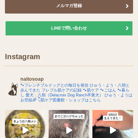
メルマガ登録
LINEで問い合わせ
Instagram
naitosoap
🐾フレンチブルドッグとの毎日を発信
ひゅう・よう・八朔と
歩んできた
フレブル肌ケアの記録
🐾肌ケア
🐾ごはん
🐾暮ら
し
愛犬：八朔（Delacroix Dog Ranch卒業犬）
ひゅう・ようは
お空組🌈
👇肌ケア図書館・ショップはこちら