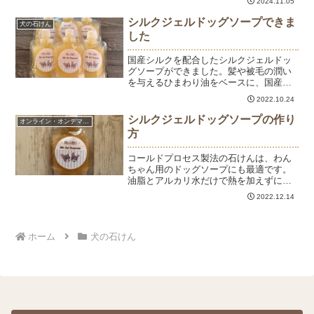
2024.11.05
ソープ＜カモミール＞は10月製造です）
「お薬に頼らないおうちケア」を提案し
シルクジェルドッグソープできま
犬の石けん
ています。皮膚トラブル...
した
国産シルクを配合したシルクジェルドッ
グソープができました。髪や被毛の潤い
を与えるひまわり油をベースに、国産の
白繭玉がまるごと溶け込んでいます。国
2022.10.24
産繭は生産量が少なく、いつも使ってい
るベトナム産の黄金繭と比べるととても
シルクジェルドッグソープの作り
オンライン・オンデマンド
高価。その中でもコスメグ...
方
コールドプロセス製法の石けんは、わん
ちゃん用のドッグソープにも最適です。
油脂とアルカリ水だけで熱を加えずに作
る石けんなので、人よりも皮膚が薄くデ
2022.12.14
リケートなわんちゃんにももちろん使え
ます。皮膚が薄い分、密に被毛が生えて
いる。そのため、皮膚まで...
ホーム
犬の石けん