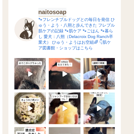
naitosoap
🐾フレンチブルドッグとの毎日を発信
ひ
ゅう・よう・八朔と歩んできた
フレブル
肌ケアの記録
🐾肌ケア
🐾ごはん
🐾暮ら
し
愛犬：八朔（Delacroix Dog Ranch卒
業犬）
ひゅう・ようはお空組🌈
👇肌ケ
ア図書館・ショップはこちら