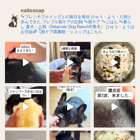
naitosoap
🐾フレンチブルドッグとの毎日を発信
ひゅう・よう・八朔と
歩んできた
フレブル肌ケアの記録
🐾肌ケア
🐾ごはん
🐾暮ら
し
愛犬：八朔（Delacroix Dog Ranch卒業犬）
ひゅう・ようは
お空組🌈
👇肌ケア図書館・ショップはこちら