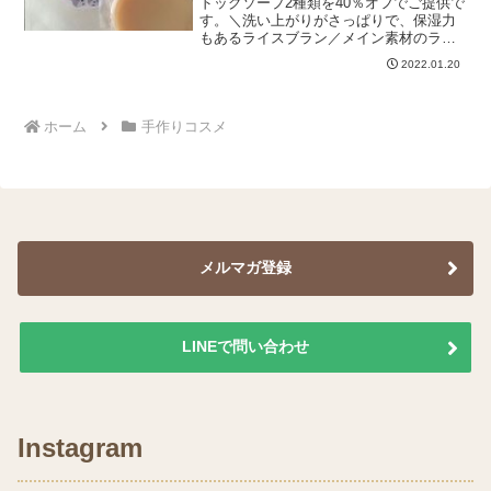
ドッグソープ2種類を40％オフでご提供で
す。＼洗い上がりがさっぱりで、保湿力
もあるライスブラン／メイン素材のライ
スブランオイル（米ぬか油）は人の洗顔
2022.01.20
石けんとしても人気で、潤いを残しつつ
も、さっぱりとした洗いあがりです。ホ
ワイトクレイとピンク...
ホーム
手作りコスメ
メルマガ登録
LINEで問い合わせ
Instagram