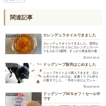
関連記事
カレンデュラオイルできました
手作りコスメ
カレンデュラオイルできました。透明な
クリアホホバオイルにカレンデュラハー
ブを入れて2週間。すっかり黄金色の液体
になりました。カレンデュラは、皮膚の
2021.09.16
修復を助けるハーブです。漬け込んだク
リアホホバオイルも保湿、抗炎症、皮膚
ドッグソープ販売はじめました
犬の石けん
を柔らかくする作用があ...
ショップサイトより購入できます。石け
ん作りのきっかけは、皮膚トラブル持ち
の愛犬でした。「手作り石けんでシャン
プーするようになったら皮膚トラブルが
2026.08.05
改善した」と聞いて石けんなんて作れる
の？？？？から始まって、作り方を調べ
ドッグソープ40％オフ！セール中
犬の石けん
たら案外簡単にできそうで...
です