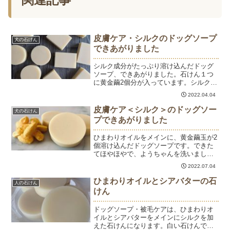
皮膚ケア・シルクのドッグソープ
犬の石けん
できあがりました
シルク成分がたっぷり溶け込んだドッグ
ソープ、できあがりました。石けん１つ
に黄金繭2個分が入っています。シルクは
保湿効果の他にも、泡立ちがクリーミー
2022.04.04
になります。きめ細かな泡がわんちゃん
の被毛を洗うのにも適しています。ショ
皮膚ケア＜シルク＞のドッグソー
犬の石けん
ップサイトで本日より販...
プできあがりました
ひまわりオイルをメインに、黄金繭玉が2
個溶け込んだドッグソープです。できた
てほやほやで、ようちゃんを洗いまし
た。さらふわ～♡ショップサイトで販売
2022.07.04
しています。
ひまわりオイルとシアバターの石
人の石けん
けん
ドッグソープ・被毛ケアは、ひまわりオ
イルとシアバターをメインにシルクを加
えた石けんになります。白い石けんで被