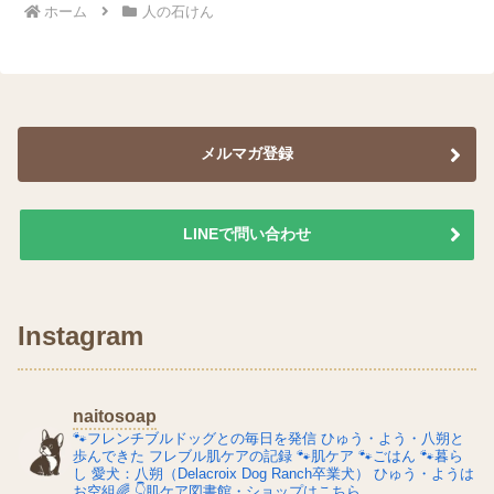
ホーム
人の石けん
メルマガ登録
LINEで問い合わせ
Instagram
naitosoap
🐾フレンチブルドッグとの毎日を発信
ひゅう・よう・八朔と
歩んできた
フレブル肌ケアの記録
🐾肌ケア
🐾ごはん
🐾暮ら
し
愛犬：八朔（Delacroix Dog Ranch卒業犬）
ひゅう・ようは
お空組🌈
👇肌ケア図書館・ショップはこちら