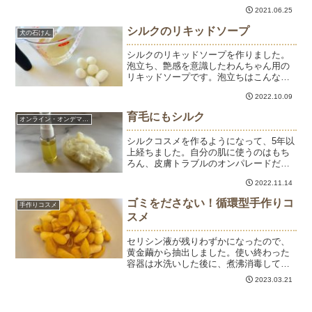
毛に優しい。現在完売で、7月末にできあ
2021.06.25
がる予定です。
シルクのリキッドソープ
犬の石けん
シルクのリキッドソープを作りました。
泡立ち、艶感を意識したわんちゃん用の
リキッドソープです。泡立ちはこんな感
じでもっちもち💓ネットを使えば、少量
2022.10.09
の石けんでたっぷりの泡ができて毛むく
じゃらのわんちゃんも洗いやすい。泡切
育毛にもシルク
オンライン・オンデマンド
れがよいので、すすぎも楽...
シルクコスメを作るようになって、5年以
上経ちました。自分の肌に使うのはもち
ろん、皮膚トラブルのオンパレードだっ
た愛犬のケアに欠かせません。シルクか
2022.11.14
ら生まれた天然保湿成分のセリシンは、
実はヘアケアにもとってもいいです。私
ゴミをださない！循環型手作りコ
手作りコスメ
の場合、抜け毛が劇的に...
スメ
セリシン液が残りわずかになったので、
黄金繭から抽出しました。使い終わった
容器は水洗いした後に、煮沸消毒して再
利用しています。10回以上繰り返して使
2023.03.21
っても大丈夫。熱にも強くぐらぐら5分煮
立てても大丈夫というスグレモノ。セリ
シン液を入れてから殺...