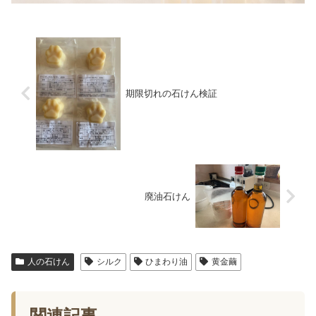
期限切れの石けん検証
廃油石けん
人の石けん
シルク
ひまわり油
黄金繭
関連記事