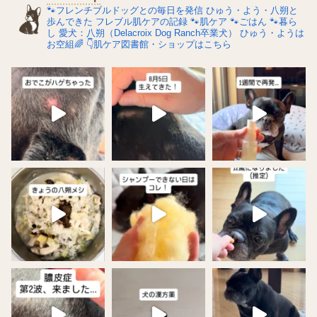
🐾フレンチブルドッグとの毎日を発信
ひゅう・よう・八朔と
歩んできた
フレブル肌ケアの記録
🐾肌ケア
🐾ごはん
🐾暮ら
し
愛犬：八朔（Delacroix Dog Ranch卒業犬）
ひゅう・ようは
お空組🌈
👇肌ケア図書館・ショップはこちら