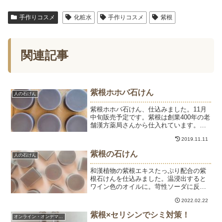
手作りコスメ
化粧水
手作りコスメ
紫根
関連記事
紫根ホホバ石けん
人の石けん
紫根ホホバ石けん、仕込みました。11月
中旬販売予定です。紫根は創業400年の老
舗漢方薬局さんから仕入れています。古
くから皮膚炎のお薬として、また天然の
2019.11.11
コスメとして使われている紫根。熱に負
けないオイルに温浸法で60分抽出しま
紫根の石けん
人の石けん
す。キレイな紫根オ...
和漢植物の紫根エキスたっぷり配合の紫
根石けんを仕込みました。温浸出すると
ワイン色のオイルに。苛性ソーダに反応
すると青紫に。型出し後は、薄めの青紫
2022.02.22
に。色の変化が面白い紫根です。
紫根×セリシンでシミ対策！
オンライン・オンデマンド