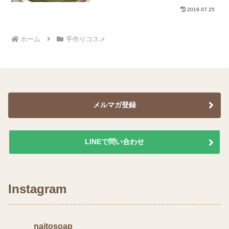
して、残りのオイルの加えると紫色の紫
2019.07.25
根オイルができました。この色がそのま
ま石けんになってくれたらいいのにとい
つも思うのですが、苛性...
ホーム
手作りコスメ
メルマガ登録
LINEで問い合わせ
Instagram
naitosoap