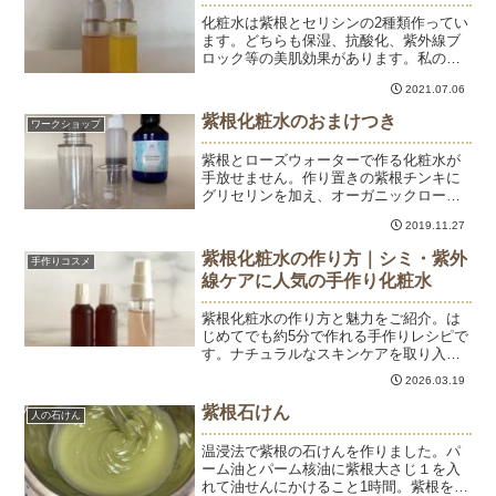
化粧水は紫根とセリシンの2種類作ってい
ます。どちらも保湿、抗酸化、紫外線ブ
ロック等の美肌効果があります。私の中
では、できてしまったシミを消すのは紫
2021.07.06
根。シミができないようにするのはセリ
シン。という位置づけになっています。
紫根化粧水のおまけつき
ワークショップ
だから私にはどちらも必...
紫根とローズウォーターで作る化粧水が
手放せません。作り置きの紫根チンキに
グリセリンを加え、オーガニックローズ
ウォーターで作るピンク色の化粧水。紫
2019.11.27
根チンキはエタノールに紫根を漬け込ん
だもので、紫根エキスが濃く抽出できる
紫根化粧水の作り方｜シミ・紫外
手作りコスメ
のですが、エタノールが肌...
線ケアに人気の手作り化粧水
紫根化粧水の作り方と魅力をご紹介。は
じめてでも約5分で作れる手作りレシピで
す。ナチュラルなスキンケアを取り入れ
たい方や手作りコスメに興味のある方に
2026.03.19
おすすめ。自宅で学べるレッスンもご案
内しています。
紫根石けん
人の石けん
温浸法で紫根の石けんを作りました。パ
ーム油とパーム核油に紫根大さじ１を入
れて油せんにかけること1時間。紫根を濾