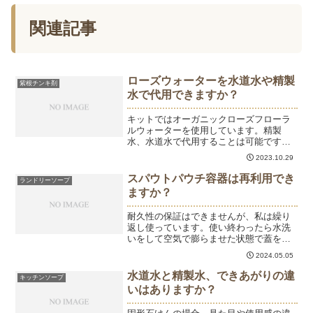
関連記事
ローズウォーターを水道水や精製
紫根チンキ剤
水で代用できますか？
キットではオーガニックローズフローラ
ルウォーターを使用しています。精製
水、水道水で代用することは可能です。
精油を加える場合は、1滴～3滴を目安に
2023.10.29
入れてください。精油を加えると、化粧
水に濁りがでることがあります。
スパウトパウチ容器は再利用でき
ランドリーソープ
ますか？
耐久性の保証はできませんが、私は繰り
返し使っています。使い終わったら水洗
いをして空気で膨らませた状態で蓋を開
けて乾燥してください。
2024.05.05
水道水と精製水、できあがりの違
キッチンソープ
いはありますか？