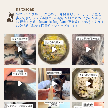
naitosoap
🐾フレンチブルドッグとの毎日を発信
ひゅう・よう・八朔と
歩んできた
フレブル肌ケアの記録
🐾肌ケア
🐾ごはん
🐾暮ら
し
愛犬：八朔（Delacroix Dog Ranch卒業犬）
ひゅう・ようは
お空組🌈
👇肌ケア図書館・ショップはこちら