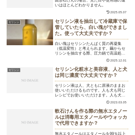
固形石けんの場合、見た目や使用感の違
いはほとんどわかりません。
2025.05.07
セリシン液を抽出して冷蔵庫で保
セリシン
管していたら、白い塊ができまし
た。使って大丈夫ですか？
白い塊はセリシンたんぱく質の再凝集
（低温変性）と考えられます。繭からセ
リシンを抽出する際、圧力鍋で高温処理
することで、水に溶けにくいセリシンを
2025.12.01
無理やり溶解させています。この溶液を
冷蔵庫に入れることで、セリシン分子が
セリシン化粧水と美容液、人と犬
セリシン
不安定になり、分子同士が再...
は同じ濃度で大丈夫ですか？
セリシン液は人、犬ともに原液のままお
使いいただけるものです。人も犬も同じ
レシピでお使いいただけます。人も犬も
個人差、個体差によって、アレルギー反
2023.03.05
応が起こる場合がありますので、パッチ
テストを行ってからご使用ください。
軟石けんを作る際の無水エタノー
ルは消毒用エタノールやウォッカ
で代用できますか？
無水エタノールはエタノールを99％以上