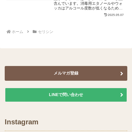
含んでいます。消毒用エタノールやウォ
ッカはアルコール度数が低くなるため、
アルコールや水分量を調節する必要があ
2025.05.07
ります。失敗なく作るには無水エタノー
ルをおすすめします。
ホーム
セリシン
メルマガ登録
LINEで問い合わせ
Instagram