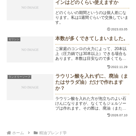
インはどのくらい使えますか
どのくらいの期間というのは個人差にな
ります。私は1週間ぐらいで交換していま
す。
2023.03.05
本数が多くできてしまいました。
セリシン
ご家庭のコンロの火力によって、20本以
上（圧力鍋では30本以上）できる場合も
あります。本数は目安なので多くても少
なくてもセリシン液は効果的に使えるの
2022.11.29
でご安心ください。
ラウリン酸を入れずに、廃油（ま
ランドリーソープ
たはサラダ油）だけで作れます
か？
ラウリン酸を入れた方が泡立ちのよい石
けんになりますが、なくてもジェルソー
プは作れます。その際は、廃油（または
サラダ油）を400ｇでお作りください。
2026.07.10
ホーム
精油ブレンド学