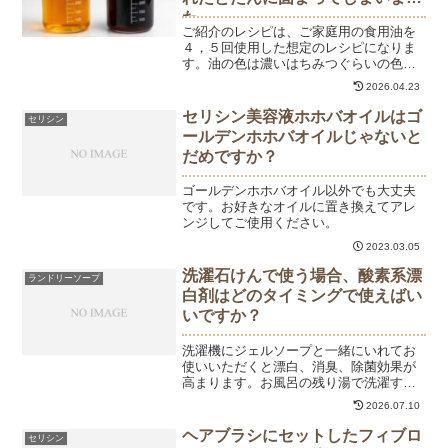
た
ご紹介のレシピは、ご家庭用の食用油を
４，５回使用した想定のレシピになりま
す。油の色は濃いはちみつぐらいの色が
目安です。さらに濃い廃油の場合は、以
2026.04.23
下の方法を試してください。なぜ業務用
の廃油は一気に固まるのか？長期間・高
セリシン美容液ホホバオイルはゴ
セリシン
温で使われた油には、次の...
ールデンホホバオイルじゃないと
だめですか？
ゴールデンホホバオイル以外でも大丈夫
です。お好きなオイルに置き換えてアレ
ンジしてご使用ください。
2023.03.05
洗濯石けんで使う場合、酸素系漂
ランドリーソープ
白剤はどのタイミングで使えばい
いですか？
洗濯機にジェルソープと一緒にいれてお
使いいただくと漂白、消臭、除菌効果が
高まります。お風呂の残り湯で洗濯する
場合はそのまま投入しても溶けますが、
2026.07.10
冷水の場合は、ぬるま湯で溶かしてから
お使いください。
ヘアブラシにセットしたフィブロ
セリシン