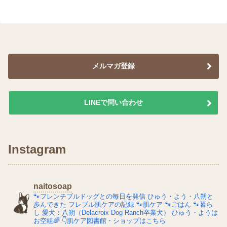
メルマガ登録
LINEで問い合わせ
Instagram
naitosoap
🐾フレンチブルドッグとの毎日を発信
ひゅう・よう・八朔と
歩んできた
フレブル肌ケアの記録
🐾肌ケア
🐾ごはん
🐾暮ら
し
愛犬：八朔（Delacroix Dog Ranch卒業犬）
ひゅう・ようは
お空組🌈
👇肌ケア図書館・ショップはこちら