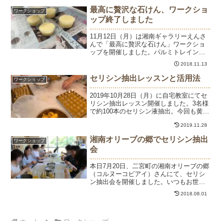
で試したい、どんなふ...
最高に贅沢な石けん、ワークショ
ワークショップ
ップ終了しました
11月12日（月）は湘南ギャラリーえんさ
んで「最高に贅沢な石けん」ワークショ
ップを開催しました。パルミトレイン酸
たっぷりのマカダミアナッツと、そのま
2018.11.13
ま保湿クリームとして使えるシアバター
たっぷりの贅沢石けん。道具が少なく、
セリシン抽出レッスンと活用法
ワークショップ
安全に作れるペットボ...
2019年10月28日（月）に自宅教室にてセ
リシン抽出レッスン開催しました。3名様
で約100本のセリシン液抽出。今回も黄金
色のキレイなセリシンができました。紫
2019.11.28
外線が強い夏も、季節の変わり目の秋
も、乾燥が気になる冬も、花粉症の春
湘南オリーブの郷でセリシン抽出
ワークショップ
も、オールシー...
会
本日7月20日、二宮町の湘南オリーブの郷
（コルヌーコピアイ）さんにて、セリシ
ン抽出会を開催しました。いつもお世話
になっているお仲間のリクエストで内々
2018.08.01
の会の予定でしたが、徐々に輪が広がっ
て満席の8名様で開催できました。セリシ
ン液、人気がありま...