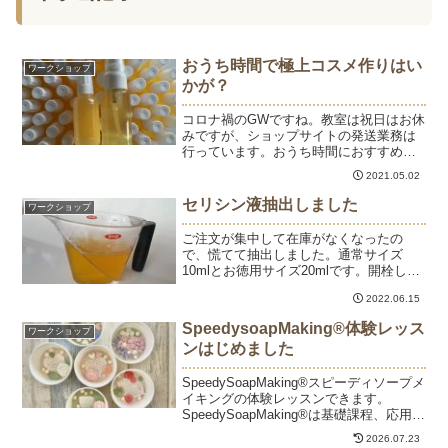
おうち時間で極上コスメ作りはい
ワークショップ
かが？
コロナ禍のGWですね。教室は祝日はお休
みですが、ショップサイトの発送業務は
行っています。おうち時間におすすめな
のが、黄金繭を煮出して作る天然シルク
2021.05.02
の美容液作り。キッチンにある道具とキ
ットでセリシン液を20本抽出できます。
セリシン液抽出しました
ワークショップ
こちらの動画はオンラ...
ご注文が集中して在庫がなくなったの
で、慌てて抽出しました。通常サイズ
10mlとお徳用サイズ20mlです。開栓しな
ければ6ヶ月以上保存できるのでもっとた
2022.06.15
くさん作っておいてもいいのだけれど、
やっぱりできたてを使っていただきたい
SpeedysoapMaking®体験レッス
ワークショップ
なと思っています。...
ンはじめました
SpeedySoapMaking®スピーディソープメ
イキングの体験レッスンできます。
SpeedySoapMaking®は基礎課程、応用課
程のコースレッスンになりますが、
2026.07.23
SpeedySoapMaking®の石けんを自分の肌