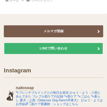
ホーム
ワークショップ
メルマガ登録
LINEで問い合わせ
Instagram
naitosoap
🐾フレンチブルドッグとの毎日を発信
ひゅう・よう・八朔と
歩んできた
フレブル肌ケアの記録
🐾肌ケア
🐾ごはん
🐾暮ら
し
愛犬：八朔（Delacroix Dog Ranch卒業犬）
ひゅう・ようは
お空組🌈
👇肌ケア図書館・ショップはこちら