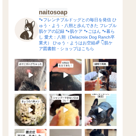
naitosoap
🐾フレンチブルドッグとの毎日を発信
ひ
ゅう・よう・八朔と歩んできた
フレブル
肌ケアの記録
🐾肌ケア
🐾ごはん
🐾暮ら
し
愛犬：八朔（Delacroix Dog Ranch卒
業犬）
ひゅう・ようはお空組🌈
👇肌ケ
ア図書館・ショップはこちら