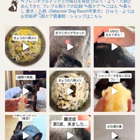
🐾フレンチブルドッグとの毎日を発信
ひゅう・よう・八朔と
歩んできた
フレブル肌ケアの記録
🐾肌ケア
🐾ごはん
🐾暮ら
し
愛犬：八朔（Delacroix Dog Ranch卒業犬）
ひゅう・ようは
お空組🌈
👇肌ケア図書館・ショップはこちら