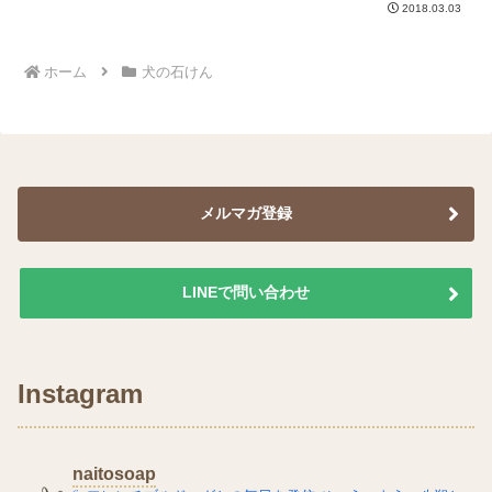
2018.03.03
泡立ちがきめ細かくなります。わんちゃ
んのシャンプーは毎日しないので、置い
ておくと溶けてなくなっ...
ホーム
犬の石けん
メルマガ登録
LINEで問い合わせ
Instagram
naitosoap