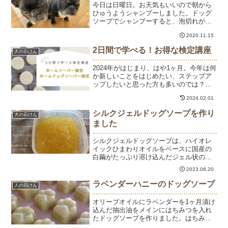
今日は日曜日。お天気もいいので朝から
ひゅうようシャンプーしました。ドッグ
ソープでシャンプーすると、泡切れがよ
いのですすぎが楽チン。タオルドライで
2020.11.15
しばらくひなたぼっこしているとすぐに
乾いてサラサラになります。手作り石け
2日間で学べる！お得な検定講座
人の石けん
んは原料がナチュラルで低...
2024年がはじまり、はや1ヶ月。今年は何
か新しいことをはじめたい、ステップア
ップしたいと思った方も多いのでは？手
づくり石けんにもさまざまな資格があり
2024.02.01
ます。今回はお手頃価格ではじめられる
ホームソーパー検定、ホームドッグソー
シルクジェルドッグソープを作り
犬の石けん
パー検定をご紹介し...
ました
シルクジェルドッグソープは、ハイオレ
イックひまわりオイルをベースに国産の
白繭がたっぷり溶け込んだジェル状のド
ッグソープです。もこもこの泡で汚れ落
2023.06.20
ちがよく、被毛はさらふわ、ツヤもでま
す。固形のドッグソープがよいのはもち
ラベンダーハニーのドッグソープ
人の石けん
ろんですが、最近はシルク...
オリーブオイルにラベンダーを1ヶ月漬け
込んだ抽出油をメインにはちみつを入れ
たドッグソープを作りました。はちみつ
入りの石けんは、しっとりの使い心地と