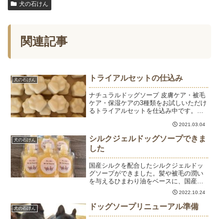
犬の石けん
関連記事
トライアルセットの仕込み
犬の石けん
ナチュラルドッグソープ 皮膚ケア・被毛
ケア・保湿ケアの3種類をお試しいただけ
るトライアルセットを仕込み中です。こ
ちらはカレンデュラたっぷりの皮膚ケ
2021.03.04
ア。つやつや肉球ソープです。売り切れ
状態が続いていますが、3月末に商品にで
シルクジェルドッグソープできま
犬の石けん
きるように調整中です...
した
国産シルクを配合したシルクジェルドッ
グソープができました。髪や被毛の潤い
を与えるひまわり油をベースに、国産の
白繭玉がまるごと溶け込んでいます。国
2022.10.24
産繭は生産量が少なく、いつも使ってい
るベトナム産の黄金繭と比べるととても
ドッグソープリニューアル準備
犬の石けん
高価。その中でもコスメグ...