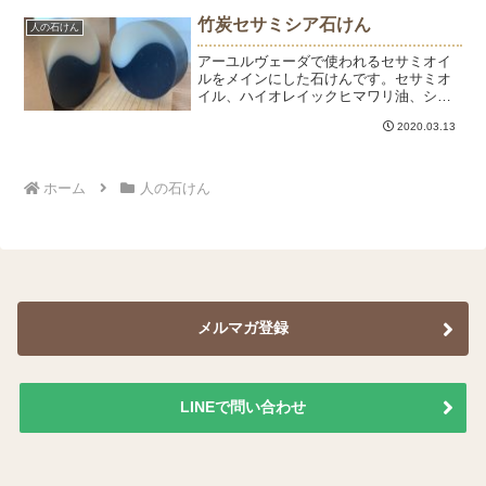
まれているオイルは一般的に酸化しやす
竹炭セサミシア石けん
人の石けん
いのですが、米油には天然の...
アーユルヴェーダで使われるセサミオイ
ルをメインにした石けんです。セサミオ
イル、ハイオレイックヒマワリ油、シア
バター、ハイオレイックひまわり油、パ
2020.03.13
ーム核油、パーム油、ひまし油、ゴール
デンホホバオイルで作った贅沢な石け
ん。竹炭パウダーで陰陽デザインにして
います。
ホーム
人の石けん
メルマガ登録
LINEで問い合わせ