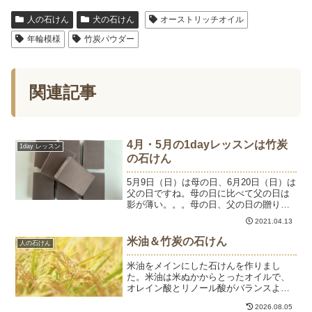
人の石けん
犬の石けん
オーストリッチオイル
年輪模様
竹炭パウダー
関連記事
4月・5月の1dayレッスンは竹炭
1day レッスン
の石けん
5月9日（日）は母の日、6月20日（日）は
父の日ですね。母の日に比べて父の日は
影が薄い。。。母の日、父の日の贈り物
に手作り石けんはいかがでしょう？手作
2021.04.13
り石けんは作ってから使えるまでに1ヶ月
以上かかるため、母の日には間に合いま
米油＆竹炭の石けん
人の石けん
せんが、父の日の...
米油をメインにした石けんを作りまし
た。米油は米ぬかからとったオイルで、
オレイン酸とリノール酸がバランスよく
含まれています。しっとりしつつも洗い
2026.08.05
上がりはさっぱり。リノール酸が多く含