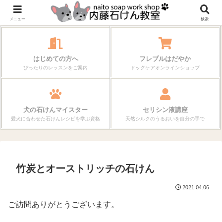
作る楽しさが、毎日の暮らしを変えていく。
メニュー
検索
はじめての方へ
フレブルはだやか
ぴったりのレッスンをご案内
ドッグケアオンラインショップ
犬の石けんマイスター
セリシン液講座
愛犬に合わせた石けんレシピを学ぶ資格
天然シルクのうるおいを自分の手で
竹炭とオーストリッチの石けん
2021.04.06
ご訪問ありがとうございます。