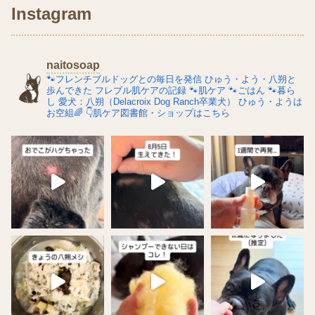
Instagram
naitosoap
🐾フレンチブルドッグとの毎日を発信
ひゅう・よう・八朔と
歩んできた
フレブル肌ケアの記録
🐾肌ケア
🐾ごはん
🐾暮ら
し
愛犬：八朔（Delacroix Dog Ranch卒業犬）
ひゅう・ようは
お空組🌈
👇肌ケア図書館・ショップはこちら