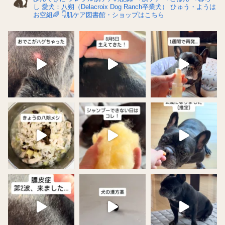
し
愛犬：八朔（Delacroix Dog Ranch卒業犬）
ひゅう・ようは
お空組🌈
👇肌ケア図書館・ショップはこちら