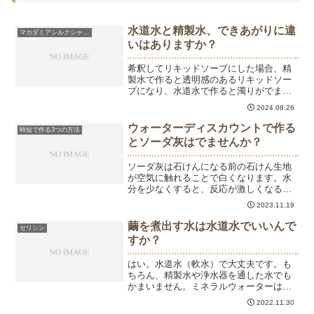
水道水と精製水、できあがりに違
マカダミアシルクシャンプー
いはありますか？
希釈してリキッドソープにした場合、精
製水で作ると透明感のあるリキッドソー
プになり、水道水で作ると濁りがでま
す。
2024.08.26
ウォーターディスカウントで作る
時短で作る3つの方法
とソーダ灰はでませんか？
ソーダ灰は石けんになる前の石けん生地
が空気に触れることで白くなります。水
分を少なくすると、反応が激しくなるの
で早く石けんになるため、ソーダ灰はで
2023.11.19
きにくくなると思います。
繭を煮出す水は水道水でいいんで
セリシン
すか？
はい。水道水（軟水）で大丈夫です。も
ちろん、精製水や浄水器を通した水でも
かまいません。ミネラルウォーターはミ
ネラルが含まれていますので避けた方が
2022.11.30
よいです。