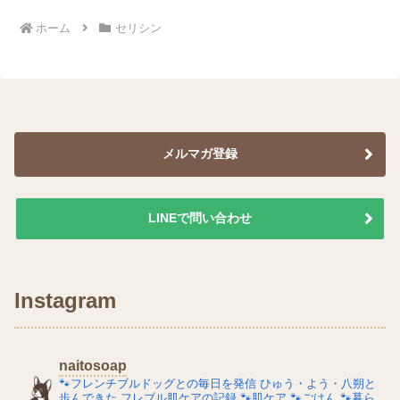
温で使われた油には、次の...
ホーム
セリシン
メルマガ登録
LINEで問い合わせ
Instagram
naitosoap
🐾フレンチブルドッグとの毎日を発信
ひゅう・よう・八朔と
歩んできた
フレブル肌ケアの記録
🐾肌ケア
🐾ごはん
🐾暮ら