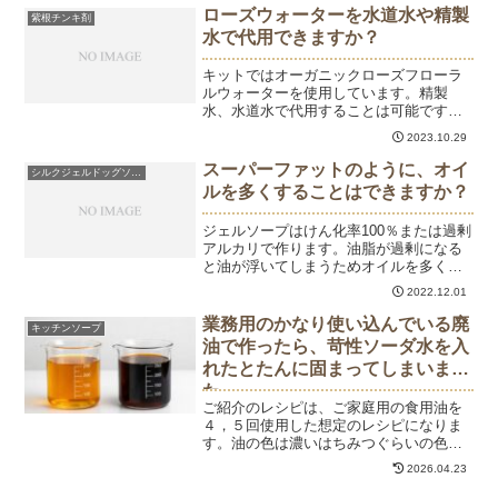
ローズウォーターを水道水や精製
紫根チンキ剤
水で代用できますか？
キットではオーガニックローズフローラ
ルウォーターを使用しています。精製
水、水道水で代用することは可能です。
精油を加える場合は、1滴～3滴を目安に
2023.10.29
入れてください。精油を加えると、化粧
水に濁りがでることがあります。
スーパーファットのように、オイ
シルクジェルドッグソープ
ルを多くすることはできますか？
ジェルソープはけん化率100％または過剰
アルカリで作ります。油脂が過剰になる
と油が浮いてしまうためオイルを多くす
ることはできません。
2022.12.01
業務用のかなり使い込んでいる廃
キッチンソープ
油で作ったら、苛性ソーダ水を入
れたとたんに固まってしまいまし
た
ご紹介のレシピは、ご家庭用の食用油を
４，５回使用した想定のレシピになりま
す。油の色は濃いはちみつぐらいの色が
目安です。さらに濃い廃油の場合は、以
2026.04.23
下の方法を試してください。なぜ業務用
の廃油は一気に固まるのか？長期間・高