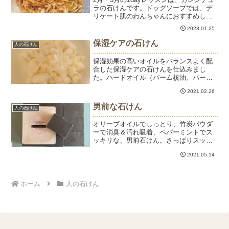
ラの石けんです。ドッグソープでは、デ
リケート肌のわんちゃんにおすすめして
いるのもカレンデュラソープです。カレ
2023.01.25
ンデュラは古くから皮膚トラブルによい
とされていて、「皮膚のガードマン」と
保湿ケアの石けん
人の石けん
呼ばれています。実...
保湿効果の高いオイルをバランスよく配
合した保湿ケアの石けんを仕込みまし
た。ハードオイル（パーム核油、パーム
油、シアバター）を溶かしてオリーブオ
2021.02.26
イル、ハイオレイックひまわりオイル、
ひまし油、ゴールデンホホバオイルを加
男前な石けん
人の石けん
えます。全部で7種類のオイ...
オリーブオイルでしっとり、竹炭パウダ
ーで消臭＆汚れ吸着、ペパーミントでス
ッキリな、男前石けん。さっぱりスッキ
リ洗えて、潤いはキープ。これから暑く
2021.05.14
なる季節におすすめの石けんです。父の
日のプレゼントにもいいと思いますー。
石けんをプレゼントすると...
ホーム
人の石けん