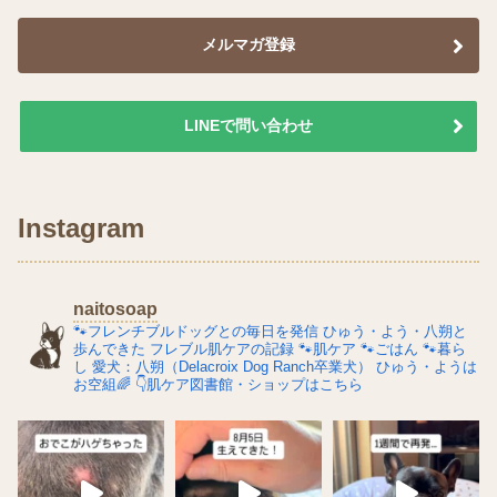
メルマガ登録
LINEで問い合わせ
Instagram
naitosoap
🐾フレンチブルドッグとの毎日を発信
ひゅう・よう・八朔と
歩んできた
フレブル肌ケアの記録
🐾肌ケア
🐾ごはん
🐾暮ら
し
愛犬：八朔（Delacroix Dog Ranch卒業犬）
ひゅう・ようは
お空組🌈
👇肌ケア図書館・ショップはこちら