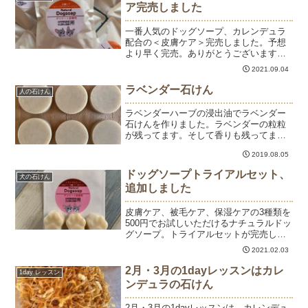
ア完売しました
一番人気のドッグソープ、カレンデュラ
配合の＜皮膚ケア＞完売しました。予想
より早く完売。ありがとうございます。
慌てて仕込みました。いつもより多めに
2021.09.04
仕込みました。できあがりは今月末を予
定しています。肉球サイズ（15ｇ・300
ラベンダー石けん
人の石けん
円）は少し在庫があり...
ラベンダーハーブの浸出油でラベンダー
石けんを作りました。ラベンダーの粒粒
が残ってます。そして香りも残ってま
す。小さいサイズも作りました。人も犬
2019.08.05
も安心して使えるラベンダー石けんは、
ハーブの王道ですね。
ドッグソープトライアルセット、
犬の石けん
追加しました
皮膚ケア、被毛ケア、保湿ケアの3種類を
500円でお試しいただけるナチュラルドッ
グソープ。トライアルセットが完売しま
した。2月1日に乾燥を終えて使えるよう
2021.02.03
になったできたてほやほや。パック詰め
が終わり、できたてを本日より販売して
2月・3月の1dayレッスンはカレ
1day レッスン
います。シールの...
ンデュラの石けん
2月・3月の1dayレッスンは、カレンデュ