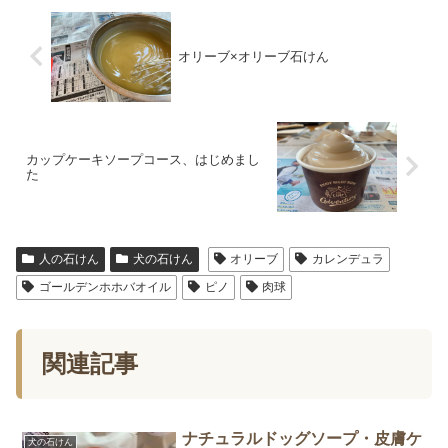
オリーブ×オリーブ石けん
カップケーキソープコース、はじめまし
た
人の石けん
犬の石けん
オリーブ
カレンデュラ
ゴールデンホホバオイル
ピノ
肉球
関連記事
ナチュラルドッグソープ・皮膚ケ
犬の石けん