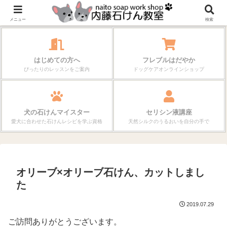
作る楽しさが、毎日の暮らしを変えていく。
メニュー
検索
はじめての方へ
フレブルはだやか
ぴったりのレッスンをご案内
ドッグケアオンラインショップ
犬の石けんマイスター
セリシン液講座
愛犬に合わせた石けんレシピを学ぶ資格
天然シルクのうるおいを自分の手で
オリーブ×オリーブ石けん、カットしまし
た
2019.07.29
ご訪問ありがとうございます。