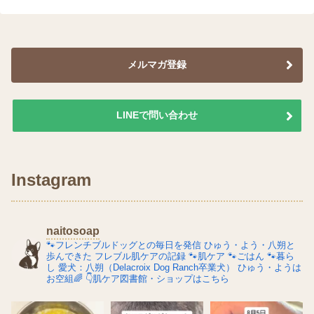
メルマガ登録
LINEで問い合わせ
Instagram
naitosoap
🐾フレンチブルドッグとの毎日を発信
ひゅう・よう・八朔と
歩んできた
フレブル肌ケアの記録
🐾肌ケア
🐾ごはん
🐾暮ら
し
愛犬：八朔（Delacroix Dog Ranch卒業犬）
ひゅう・ようは
お空組🌈
👇肌ケア図書館・ショップはこちら