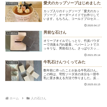
数か月前に作った石けんが変色したり油
愛犬のカップソープはじめました
人の石けん
っぽい匂いがするもの...
カップ入りのドッグソープ「愛犬のカッ
プソープ」オーダーメイドでお作りして
います。もちろん、コールドプロセス製
法で作った石けんです。わんちゃんに適
2020.04.17
したナチュラルな原料です。黒は竹炭パ
ウダー、ピンクはローズクレイなどな
男前な石けん
人の石けん
ど。わんちゃんの毛色も天然...
オリーブオイルでしっとり、竹炭パウダ
ーで消臭＆汚れ吸着、ペパーミントでス
ッキリな、男前石けん。さっぱりスッキ
リ洗えて、潤いはキープ。これから暑く
2021.05.14
なる季節におすすめの石けんです。父の
日のプレゼントにもいいと思いますー。
牛乳石けんつくってみた
人の石けん
石けんをプレゼントすると...
数年前に作ったことがある牛乳石けん。
この時は、苛性ソーダ水の水分を一部牛
乳に置き換える方法で作りました。反応
が強くて、見た目のよくない石けんにな
2025.03.15
りました。この頃は石けん作りビギナー
期で、色々なオイルやオプションを手当
たり次第に試していました...
ホーム
人の石けん