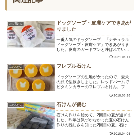
ドッグソープ・皮膚ケアできあが
人の石けん
りました
一番人気のドッグソープ、「ナチュラル
ドッグソープ・皮膚ケア」できあがりま
した。皮膚のガードマンと呼ばれている
カレンデュラハーブのエキスがたっぷり
2021.06.11
入ったドッグソープです。できたてほや
ほやをお届けします。リサイクルキッチ
フレブル石けん
人の石けん
ンソープもできあがりまし...
ドッグソープの生地が余ったので、愛犬
の顔で型抜きしました。レッドパームで
ビタミンカラーのフレブル石けん。フレ
ブル好きにはたまりません。ひゅうの輪
2018.06.29
郭をトレースして型を作ってもらいまし
た。なのでひゅうそのまんま。飼い主の
石けんが傷む
人の石けん
自己満足石けんでした。
石けん作りを始めて、2回目の夏が過ぎま
した。昨年は気づかなかった夏の石けん
作りの難しさを知った2回目の夏。石けん
作りというよりも、石けんの保管が難し
2018.04.08
い。作りたての石けんは問題ないけど、