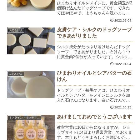
ひまわりオイルをメインに、黄金繭玉が2
個溶け込んだドッグソープです。できた
てほやほやで、ようちゃんを洗いまし
た。さらふわ～♡ショップサイトで販売
2022.07.04
しています。
皮膚ケア・シルクのドッグソープ
犬の石けん
できあがりました
シルク成分がたっぷり溶け込んだドッグ
ソープ、できあがりました。石けん１つ
に黄金繭2個分が入っています。シルクは
保湿効果の他にも、泡立ちがクリーミー
2022.04.04
になります。きめ細かな泡がわんちゃん
の被毛を洗うのにも適しています。ショ
ひまわりオイルとシアバターの石
人の石けん
ップサイトで本日より販...
けん
ドッグソープ・被毛ケアは、ひまわりオ
イルとシアバターをメインにシルクを加
えた石けんになります。白い石けんで被
毛に優しい。現在完売で、7月末にできあ
2021.06.25
がる予定です。
あけましておめでとうございます
オンライン・オンデマンド
教室営業は10日からになりますが、ショ
ップサイトは4日より通常営業しておりま
す。本年もどうぞよろしくお願いいたし