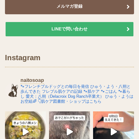
メルマガ登録
LINEで問い合わせ
Instagram
naitosoap
🐾フレンチブルドッグとの毎日を発信
ひゅう・よう・八朔と
歩んできた
フレブル肌ケアの記録
🐾肌ケア
🐾ごはん
🐾暮ら
し
愛犬：八朔（Delacroix Dog Ranch卒業犬）
ひゅう・ようは
お空組🌈
👇肌ケア図書館・ショップはこちら