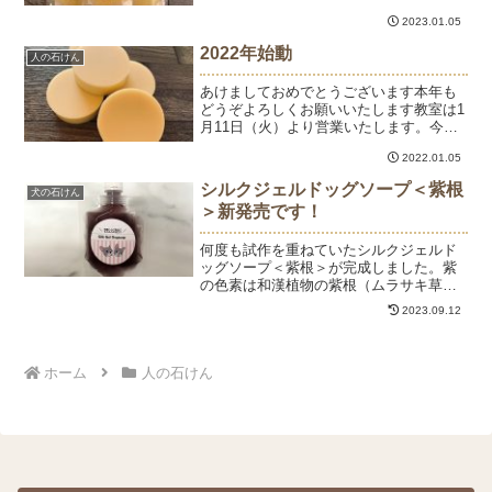
ます。昨年より販売のシルクジェルドッ
2023.01.05
グソープ。ご利用いただいた方より、泡
立ち＆汚れ落ちがよく被毛がサラサラに
2022年始動
人の石けん
なったとご感想を頂い...
あけましておめでとうございます本年も
どうぞよろしくお願いいたします教室は1
月11日（火）より営業いたします。今は
お休み中ですが、ショップサイトの発送
2022.01.05
などは4日から行っています。石けんも作
りました。今年最初の石けんはシルクの
シルクジェルドッグソープ＜紫根
犬の石けん
石けん。紡いだ繭玉...
＞新発売です！
何度も試作を重ねていたシルクジェルド
ッグソープ＜紫根＞が完成しました。紫
の色素は和漢植物の紫根（ムラサキ草の
根）から抽出したものです。紫根は江戸
2023.09.12
時代から皮膚のお薬として使われていた
り、紫外線による肌の炎症を修復したり
と、美容効果が高いことで...
ホーム
人の石けん