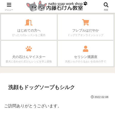
作る楽しさが、毎日の暮らしを変えていく。
メニュー
検索
はじめての方へ
フレブルはだやか
ぴったりのレッスンをご案内
ドッグケアオンラインショップ
犬の石けんマイスター
セリシン液講座
愛犬に合わせた石けんレシピを学ぶ資格
天然シルクのうるおいを自分の手で
洗顔もドッグソープもシルク
2022.02.08
ご訪問ありがとうございます。