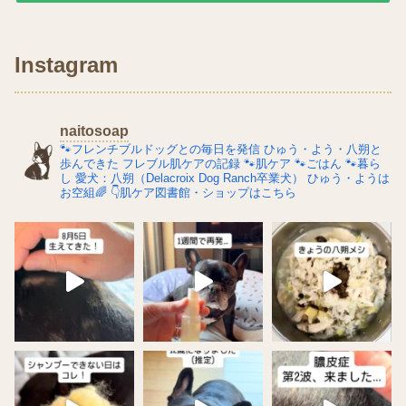
Instagram
naitosoap
🐾フレンチブルドッグとの毎日を発信
ひゅう・よう・八朔と
歩んできた
フレブル肌ケアの記録
🐾肌ケア
🐾ごはん
🐾暮ら
し
愛犬：八朔（Delacroix Dog Ranch卒業犬）
ひゅう・ようは
お空組🌈
👇肌ケア図書館・ショップはこちら