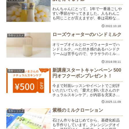
っています。抽出後の繭は...
わんちゃんにとって、1年で一番過ごしや
すい季節がやってきました。人もわんこ
も同じことが言えますが、春は花粉など
のアレルゲンと寄生虫の活動が活発に、
2022.10.18
夏は高温多湿で菌が活発に、冬は寒気と
湿度の低下で皮脂腺や汗腺の活動が低
ローズウォーターのハンドミルク
手作りコスメ
下、皮膚の血流が悪くなり...
オリーブオイルとローズウォーターでハ
ンドミルク。べた付き感のあるハンドク
リームは苦手なので、サラサラのミルク
ローションにしました。乳化剤に使った
2019.09.11
ポリソルベート20は、温める必要がな
く、計量して容器の中で混ぜるだけで作
新講座スタートキャンペーン 500
手作りコスメ
れるので簡単！手だけじゃ...
円オフクーポンプレゼント！
今まで対面レッスンやイベントでご好評
いただいていた「愛犬と飼い主さんのナ
チュラルスキンケア」が内容を充実させ
たオンデマンドレッスンになりました。
2025.11.09
本日より11月16日までスタートキャンペ
ーンで500円オフでお申込みいただけま
紫根のミルクローション
手作りコスメ
す。クーポンコード...
石けん作りをはじめてから、基礎化粧品
も手作りしています。クレンジングオイ