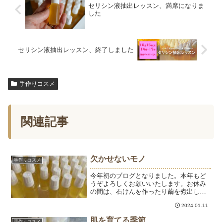
セリシン液抽出レッスン、満席になりま
した
セリシン液抽出レッスン、終了しました
手作りコスメ
関連記事
欠かせないモノ
手作りコスメ
今年初のブログとなりました。本年もど
うぞよろしくお願いいたします。お休み
の間は、石けんを作ったり繭を煮出した
りおうちでの手仕事を楽しんでいまし
2024.01.11
た。繭から抽出するセリシン液はかれこ
れ5年以上使い続けて欠かせないモノにな
肌を育てる季節
手作りコスメ