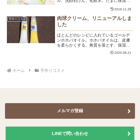
ル、洗顔石けん、化粧水。たまに保湿ク
リームというシンプルなスキンケアです
2019.11.28
がこれから乾燥の季節になるので、ミル
クローション（乳液）を作ってみまし
肉球クリーム、リニューアルしま
手作りコスメ
た。ピンクが紫根入り、白が...
した
ほとんどのレシピに入れているゴールデ
ンホホバオイル。ホホバオイルは、皮膚
を柔らかくする、角質を落とす、保湿す
る、炎症を抑えるなどなど、美肌効果が
2020.08.21
たっぷりです。なので、私が作る石けん
やコスメにホホバオイルは欠かせませ
ん。そんなホホバオイルは犬...
ホーム
手作りコスメ
メルマガ登録
LINEで問い合わせ