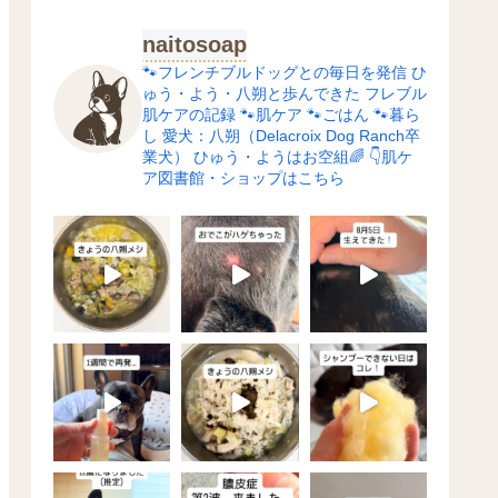
naitosoap
🐾フレンチブルドッグとの毎日を発信
ひ
ゅう・よう・八朔と歩んできた
フレブル
肌ケアの記録
🐾肌ケア
🐾ごはん
🐾暮ら
し
愛犬：八朔（Delacroix Dog Ranch卒
業犬）
ひゅう・ようはお空組🌈
👇肌ケ
ア図書館・ショップはこちら