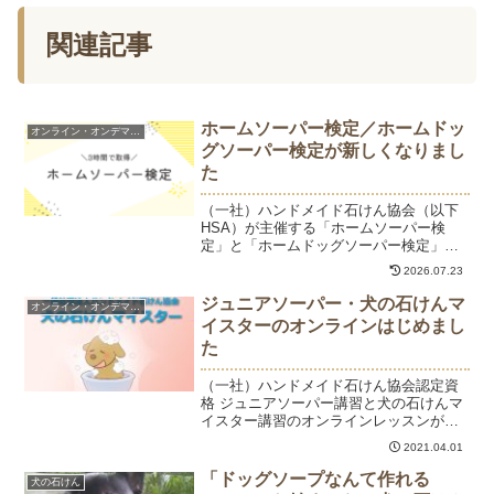
関連記事
ホームソーパー検定／ホームドッ
オンライン・オンデマンド
グソーパー検定が新しくなりまし
た
（一社）ハンドメイド石けん協会（以下
HSA）が主催する「ホームソーパー検
定」と「ホームドッグソーパー検定」が
今年度よりリニューアルしました。HSA
2026.07.23
の検定とは、自分自身や家族、わんちゃ
んのため安全に石けんを作り、楽しむを
ジュニアソーパー・犬の石けんマ
オンライン・オンデマンド
楽しむための知識と技術...
イスターのオンラインはじめまし
た
（一社）ハンドメイド石けん協会認定資
格 ジュニアソーパー講習と犬の石けんマ
イスター講習のオンラインレッスンがで
きるようになりました。座学はもちろ
2021.04.01
ん、実習もご自宅からご参加いただけま
す。オンライン実習では苛性ソーダを取
「ドッグソープなんて作れる
犬の石けん
り扱うため、ご自宅で苛性...