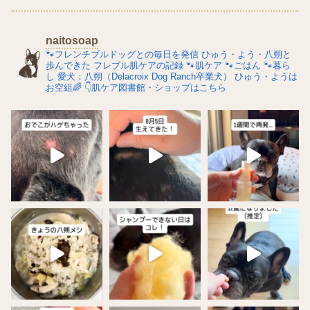
naitosoap
🐾フレンチブルドッグとの毎日を発信
ひゅう・よう・八朔と
歩んできた
フレブル肌ケアの記録
🐾肌ケア
🐾ごはん
🐾暮ら
し
愛犬：八朔（Delacroix Dog Ranch卒業犬）
ひゅう・ようは
お空組🌈
👇肌ケア図書館・ショップはこちら