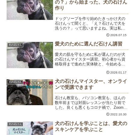
の？」から始まった、犬の石けん
作り
ドッグソープを作り始めたきっかけ犬の
石けんって聞くと、「え？石けんで犬を
洗うの？」って思いますよね。実は私も
そうでした。ドッグソープを作るように
2026.07.15
なったきっかけは、皮膚トラブルを繰り
返していた初代愛犬ひゅうです。15年以
愛犬のために選んだ石けん講習
犬の石けん
上前になりますが、薬用...
愛犬の肌を守るために私が選んだのが犬
の石けんマイスター講習。初心者から資
格取得まで進めた実体験と、今始めるの
がおすすめな理由を紹介します。
2026.01.17
犬の石けんマイスター、オンライ
犬の石けん
ンで受講できます
石けん教室も、パソコン教室も、ほんの
数年前までは対面レッスンが当たり前で
した。良くも悪くもコロナ禍で、Zoomな
どの存在が世の中に広く知られるように
2022.10.30
なり、オンラインレッスンも一般的にな
りました。現在、犬の石けんマイスター
犬の石けんを学ぶことは、愛犬の
犬の石けん
資格講座は、ほとんど...
スキンケアを学ぶこと