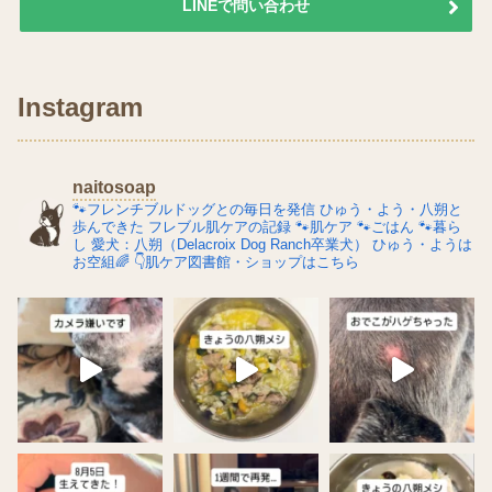
LINEで問い合わせ
Instagram
naitosoap
🐾フレンチブルドッグとの毎日を発信
ひゅう・よう・八朔と
歩んできた
フレブル肌ケアの記録
🐾肌ケア
🐾ごはん
🐾暮ら
し
愛犬：八朔（Delacroix Dog Ranch卒業犬）
ひゅう・ようは
お空組🌈
👇肌ケア図書館・ショップはこちら