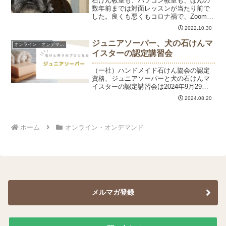
石けん教室も、パソコン教室も、ほんの
数年前までは対面レッスンが当たり前で
した。良くも悪くもコロナ禍で、Zoomな
どの存在が世の中に広く知られるように
2022.10.30
なり、オンラインレッスンも一般的にな
りました。現在、犬の石けんマイスター
ジュニアソーパー、犬の石けんマ
オンライン・オンデマンド
資格講座は、ほとんど...
イスターの認定講習会
（一社）ハンドメイド石けん協会の認定
資格、ジュニアソーパーと犬の石けんマ
イスターの認定講習会は2024年9月29日
（日）に開催されます。講座を受講中の
2024.08.20
方、またはこれから受講される方で、9月
に資格取得されたい方は9月15日がお申込
みの締め切り...
ホーム
オンライン・オンデマンド
メルマガ登録