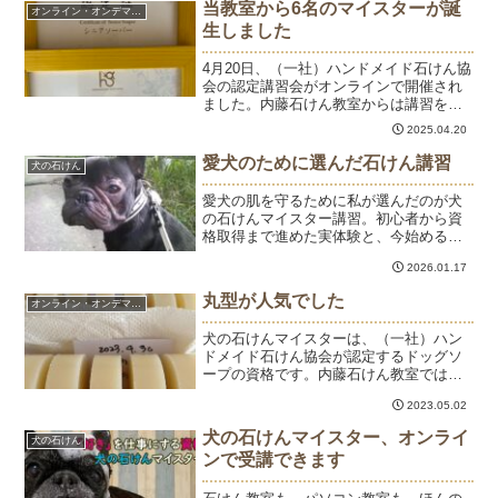
できます。皮膚トラブルで悩む飼い主さ
当教室から6名のマイスターが誕
オンライン・オンデマンド
んから「シャンプーすると乾...
生しました
4月20日、（一社）ハンドメイド石けん協
会の認定講習会がオンラインで開催され
ました。内藤石けん教室からは講習を修
了された6名さまが参加され、ジュニアソ
2025.04.20
ーパー、犬の石けんマイスターが誕生し
ました。おめでとうございます！！！お
愛犬のために選んだ石けん講習
犬の石けん
教室やショップをは...
愛犬の肌を守るために私が選んだのが犬
の石けんマイスター講習。初心者から資
格取得まで進めた実体験と、今始めるの
がおすすめな理由を紹介します。
2026.01.17
丸型が人気でした
オンライン・オンデマンド
犬の石けんマイスターは、（一社）ハン
ドメイド石けん協会が認定するドッグソ
ープの資格です。内藤石けん教室では、
対面またはオンラインで講習を行ってい
2023.05.02
ます。わんちゃんにもナチュラルケアを
望む飼い主さんやわんちゃんケアを手作
犬の石けんマイスター、オンライ
犬の石けん
りしたい犬の石けんを販売...
ンで受講できます