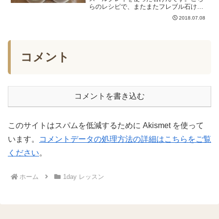
らのレシピで、またまたフレブル石けん
作りました。（もうほとんど個人的な楽
2018.07.08
しみ♡）計算通りに、フレブル柄がきれ
いに出ると嬉しい♪思わず顔の表情を付け
たくなりますが、...
コメント
コメントを書き込む
このサイトはスパムを低減するために Akismet を使って
います。
コメントデータの処理方法の詳細はこちらをご覧
ください
。
ホーム
1day レッスン