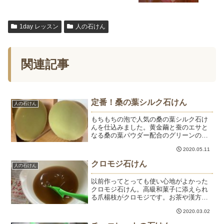
1day レッスン
人の石けん
関連記事
定番！桑の葉シルク石けん
人の石けん
もちもちの泡で人気の桑の葉シルク石け
んを仕込みました。黄金繭と蚕のエサと
なる桑の葉パウダー配合のグリーンの石
けんです。桑の葉を粉末にしたパウダー
2020.05.11
はお茶にして飲んだり、お料理に使った
りできる食用のものです。桑の葉には腸
クロモジ石けん
人の石けん
内環境を整える成分がたっ...
以前作ってとっても使い心地がよかった
クロモジ石けん。高級和菓子に添えられ
る爪楊枝がクロモジです。お茶や漢方薬
として販売されてます。香りがとてもい
2020.03.02
いので、なんとか石けんに残したい。前
回よりクロモジの使用量を増やして、パ