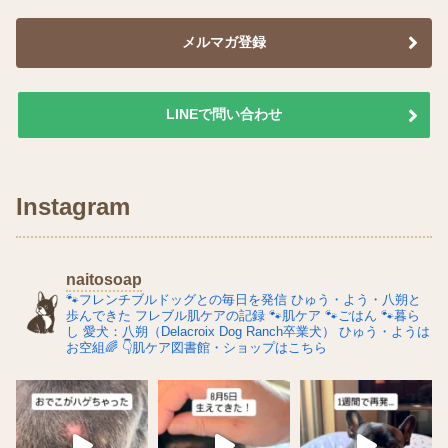
メルマガ登録
LINEで問い合わせ
Instagram
naitosoap
🐾フレンチブルドッグとの毎日を発信
ひゅう・よう・八朔と
歩んできた
フレブル肌ケアの記録
🐾肌ケア
🐾ごはん
🐾暮ら
し
愛犬：八朔（Delacroix Dog Ranch卒業犬）
ひゅう・ようは
お空組🌈
👇肌ケア図書館・ショップはこちら