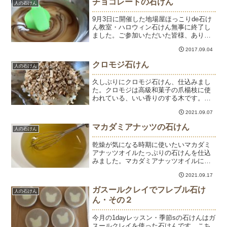
チョコレートの石けん
人の石けん
ーム核油とパーム油で温浸...
9月3日に開催した地場屋ほっこりde石け
ん教室・ハロウィン石けん無事に終了し
ました。ご参加いただいた皆様、ありが
とうございました。満席でご参加いただ
2017.09.04
けなかった方もあり、申し訳ございませ
んでした。明日、型から外して1日乾燥。
クロモジ石けん
人の石けん
明後日、カットです...
久しぶりにクロモジ石けん、仕込みまし
た。クロモジは高級和菓子の爪楊枝に使
われている、いい香りのする木です。石
けんの香りづけとしたいところですが、
2021.09.07
クロモジオイルの時はいい香りがするけ
れど石けんになった時にはほとんど香り
マカダミアナッツの石けん
人の石けん
ません。残念。クロモジは...
乾燥が気になる時期に使いたいマカダミ
アナッツオイルたっぷりの石けんを仕込
みました。マカダミアナッツオイルには
パルミトレイン酸が多く含まれていま
2021.09.17
す。パルミトレイン酸は皮膚にも含まれ
ている脂肪酸で、皮膚組織の再生を高め
ガスールクレイでフレブル石け
人の石けん
る働きがあります。いわゆる...
ん・その２
今月の1dayレッスン・季節sの石けんはガ
スールクレイを使った石けんです。こち