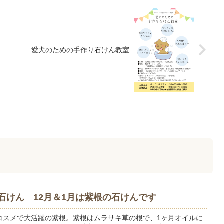
愛犬のための手作り石けん教室
の石けん 12月＆1月は紫根の石けんです
コスメで大活躍の紫根。紫根はムラサキ草の根で、1ヶ月オイルに