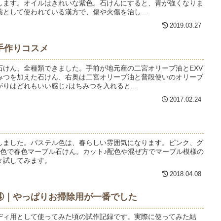
します。オイルはきれいな紫色。石けんにすると、青が強くなりま
として使われている漢方で、傷や火傷を治し...
2019.03.27
手作りコスメ
石けん、全種類できました。手前が地元産の二宮オリーブ油とEXV
みつを加えた石けん、右奥は二宮オリーブ油と普段使いのオリーブ
りはどれもいい感じ♪はちみつを入れると...
2017.02.24
しました。パステル色は、春らしい雰囲気になります。ピンク、グ
4色で春色マーブル石けん。カット♪配色や混ぜ方でマーブル模様の
々試してみます。
2018.04.08
④｜やっぱりお掃除用が一番でした
ディ用として使ってみた頃の試作記録です。実際に使ってみた結