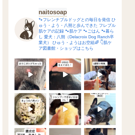
naitosoap
🐾フレンチブルドッグとの毎日を発信
ひ
ゅう・よう・八朔と歩んできた
フレブル
肌ケアの記録
🐾肌ケア
🐾ごはん
🐾暮ら
し
愛犬：八朔（Delacroix Dog Ranch卒
業犬）
ひゅう・ようはお空組🌈
👇肌ケ
ア図書館・ショップはこちら