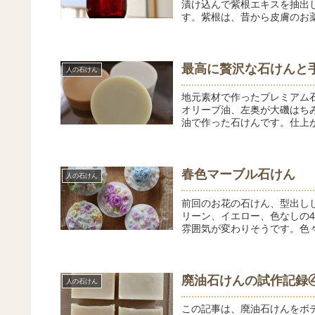
漬け込んで紫根エキスを抽出
す。紫根は、昔から皮膚のお薬
最高に贅沢な石けんと
人の石けん
地元素材で作ったプレミアム
オリーブ油、左奥が大磯はち
油で作った石けんです。仕上が
春色マーブル石けん
人の石けん
前回のお花の石けん、型出し
リーン、イエロー、色なしの
雰囲気が変わりそうです。色
廃油石けんの試作記録
人の石けん
この記事は、廃油石けんをボ