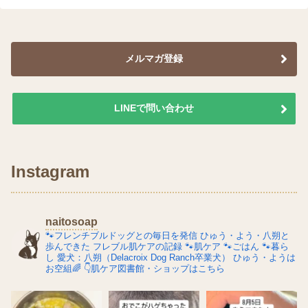
メルマガ登録
LINEで問い合わせ
Instagram
naitosoap
🐾フレンチブルドッグとの毎日を発信
ひゅう・よう・八朔と
歩んできた
フレブル肌ケアの記録
🐾肌ケア
🐾ごはん
🐾暮ら
し
愛犬：八朔（Delacroix Dog Ranch卒業犬）
ひゅう・ようは
お空組🌈
👇肌ケア図書館・ショップはこちら