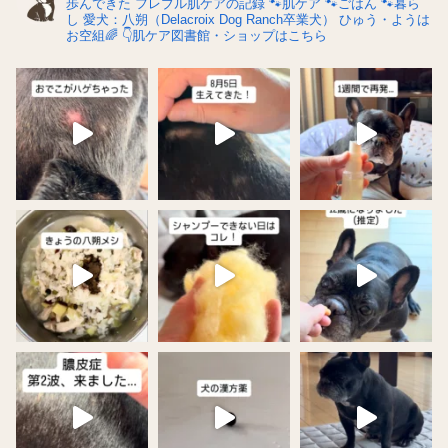
歩んできた
フレブル肌ケアの記録
🐾肌ケア
🐾ごはん
🐾暮ら
し
愛犬：八朔（Delacroix Dog Ranch卒業犬）
ひゅう・ようは
お空組🌈
👇肌ケア図書館・ショップはこちら