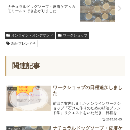
ナチュラルドッグソープ・皮膚ケア＜カ
モミール＞できあがりました
オンライン・オンデマンド
ワークショップ
精油ブレンド学
関連記事
ワークショップの日程追加しまし
アロマ
た
前回ご案内しましたオンラインワークシ
ョップ「石けん作りのための精油ブレン
ド学」リクエストをいただき、日程を追
加しました。 形態：オンライン
2025.09.05
（zoom）日時：9月20日（土）14時～16
時9月23日（火・祝）10時～12時9月24日
ナチュラルドッグソープ・皮膚ケ
犬の石けん