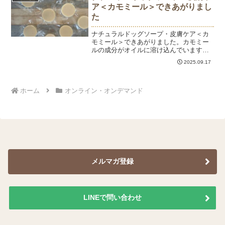
（水）14...
ア＜カモミール＞できあがりまし
た
ナチュラルドッグソープ・皮膚ケア＜カ
モミール＞できあがりました。カモミー
ルの成分がオイルに溶け込んでいます。
この投稿をInstagramで見る内藤石けん教
2025.09.17
室／内藤パソコン教室(@naitosoap)がシ
ェアした投稿お得な端っこ石けんも少量
お...
ホーム
オンライン・オンデマンド
メルマガ登録
LINEで問い合わせ