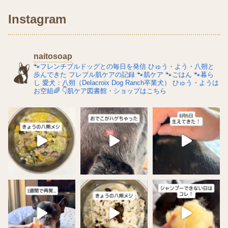
Instagram
naitosoap
🐾フレンチブルドッグとの毎日を発信
ひゅう・よう・八朔と
歩んできた
フレブル肌ケアの記録
🐾肌ケア
🐾ごはん
🐾暮ら
し
愛犬：八朔（Delacroix Dog Ranch卒業犬）
ひゅう・ようは
お空組🌈
👇肌ケア図書館・ショップはこちら