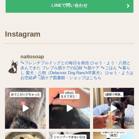
LINEで問い合わせ
Instagram
naitosoap
🐾フレンチブルドッグとの毎日を発信
ひゅう・よう・八朔と
歩んできた
フレブル肌ケアの記録
🐾肌ケア
🐾ごはん
🐾暮ら
し
愛犬：八朔（Delacroix Dog Ranch卒業犬）
ひゅう・ようは
お空組🌈
👇肌ケア図書館・ショップはこちら