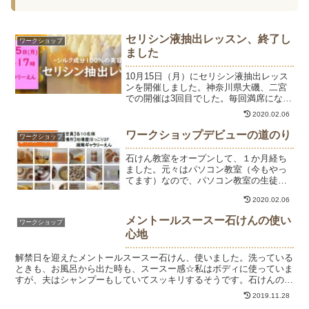
セリシン液抽出レッスン、終了し
ワークショップ
ました
10月15日（月）にセリシン液抽出レッス
ンを開催しました。神奈川県大磯、二宮
での開催は3回目でした。毎回満席になる
大人気のセリシン♡自分で使って納得、
2020.02.06
皮膚トラブル持ちの愛犬に使って絶大な
効果を実感し、セリシンを使い続けてく
ワークショップデビューの道のり
ワークショップ
れている生徒さんの...
石けん教室をオープンして、１か月経ち
ました。元々はパソコン教室（今もやっ
てます）なので、パソコン教室の生徒様
でご興味を持って下さった方が中心で
2020.02.06
す。パソコン教室を始めたのが１６年
前。今、その時のことを思い出しなが
メントールスースー石けんの使い
ワークショップ
ら、石けん教室を立ち上げてます...
心地
解禁日を迎えたメントールスースー石けん、使いました。洗っている
ときも、お風呂から出た時も、スースー感☆私はボディに使っていま
すが、夫はシャンプーもしていてスッキリするそうです。石けんのメ
インオイルはオリーブオイルなので、肌はしっとり感が残り...
2019.11.28