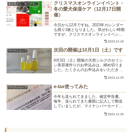
クリスマスオンラインイベント・
オンライン・オンデマンド
冬の愛犬保湿ケア（12月17日開
催）
今日から12月ですね。2023年カレンダー
も残り1枚となりました。気ぜわしい時期
ですが、クリスマスオンラインイベント
開催のお知らせです。乾燥が気になる季
2023.12.19
節、愛犬のためのナチュラルスキンケア
アイテムを手作りします。わんちゃんだ
次回の開催は10月1日（土）です
ワークショップ
けでなく、飼い主...
9月3日（土）開催の天然シルクのセリシ
ン美容液作りのお申込みは、締め切りま
した。たくさんのお申込みをいただきあ
りがとうございます。次回の開催は、10
2023.12.25
月1日（土）です。お申込み受付開始して
います。よろしくお願いいたします。
e-tax使ってみた
ワークショップ
今年も送られてきました、確定申告書。
毎年、送られてきた書類に記入して郵送
していましたが、マイナンバーカードも
取得したことだし、e-taxで申告すること
2023.12.25
に。パソコンやスマホからできて送信で
きるそうな♪パソコンで申告するにはカー
ドリーダーが必要...