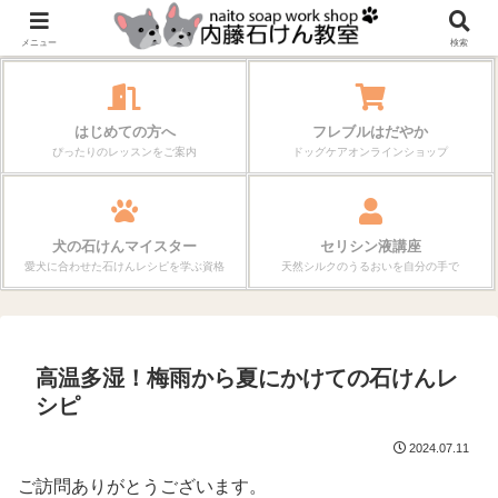
作る楽しさが、毎日の暮らしを変えていく。
メニュー
検索
はじめての方へ
フレブルはだやか
ぴったりのレッスンをご案内
ドッグケアオンラインショップ
犬の石けんマイスター
セリシン液講座
愛犬に合わせた石けんレシピを学ぶ資格
天然シルクのうるおいを自分の手で
高温多湿！梅雨から夏にかけての石けんレ
シピ
2024.07.11
ご訪問ありがとうございます。