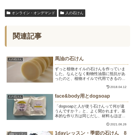
オンライン・オンデマンド
人の石けん
関連記事
馬油の石けん
人の石けん
ずっと植物オイルの石けんを作っていま
した。なんとなく動物性油脂に抵抗があ
ったのと、植物オイルで代用できるので
あえて使う気になりませんでした。生徒
2018.04.12
様が作られた馬油石けんをいただいて使
ってみたら、なるほどぉ～、しっとり♪早
face&body用とdogsoap
人の石けん
速馬油を取り寄せて作っ...
「dogsoapと人が使う石けんって何が違
うんですか？」と、よく聞かれます。基
本的な作り方は同じだし、材料もほぼほ
ぼ同じです。意外かもしれませんが人の
2021.06.26
髪や皮膚よりも、犬の被毛や皮膚の方が
細くて薄くてデリケートなので、その辺
1dayレッスン・季節の石けん 8
1day レッスン