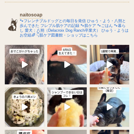
naitosoap
🐾フレンチブルドッグとの毎日を発信
ひゅう・よう・八朔と
歩んできた
フレブル肌ケアの記録
🐾肌ケア
🐾ごはん
🐾暮ら
し
愛犬：八朔（Delacroix Dog Ranch卒業犬）
ひゅう・ようは
お空組🌈
👇肌ケア図書館・ショップはこちら