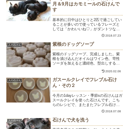
りを配慮して作って...
月＆9月はカモミールの石けんで
す
基本的に日中はひとりと2匹で過ごしてい
ることが多いので使っているフレーズと
しては「かわいいね♡」がダントツなの
ですが7月に入ってからはかわいいね♡を
2018.07.23
超えて「あっついねぇ」が一番だと思い
ます。。。＊お休みのお知らせ＊8月11日
紫根のドッグソープ
人の石けん
（土）～20日（...
紫根のドッグソープ、完成しました。紫
根を漬け込んだオイルはワイン色、苛性
ソーダを加えると濃紺色、型出しすると
薄い紫色、1ヶ月乾燥させるとさらに薄い
2020.02.06
紫色になります。本日よりショッピング
サイトで販売しています。教室でもお求
ガスールクレイでフレブル石け
人の石けん
めいただけますのでお近...
ん・その２
今月の1dayレッスン・季節sの石けんはガ
スールクレイを使った石けんです。こち
らのレシピで、またまたフレブル石けん
作りました。（もうほとんど個人的な楽
2018.07.08
しみ♡）計算通りに、フレブル柄がきれ
いに出ると嬉しい♪思わず顔の表情を付け
石けんで犬を洗う
人の石けん
たくなりますが、...