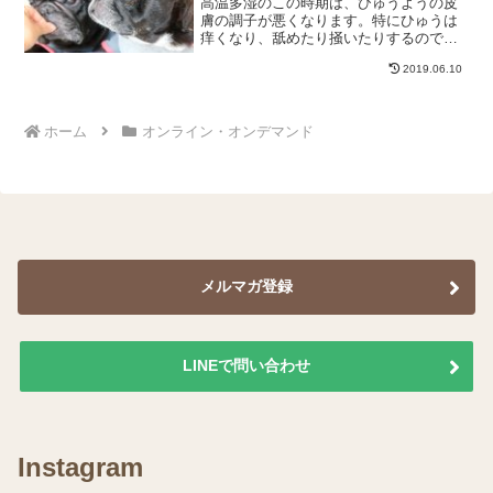
高温多湿のこの時期は、ひゅうようの皮
膚の調子が悪くなります。特にひゅうは
痒くなり、舐めたり掻いたりするので傷
になってなかなか治りません。保湿クリ
2019.06.10
ームやセリシン液でケアしても、やっぱ
り痒いときはあるようでその時に掻いて
しまうと、せっかく時間を...
ホーム
オンライン・オンデマンド
メルマガ登録
LINEで問い合わせ
Instagram