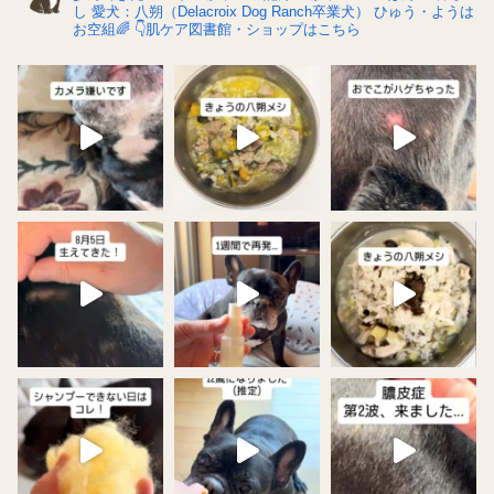
し
愛犬：八朔（Delacroix Dog Ranch卒業犬）
ひゅう・ようは
お空組🌈
👇肌ケア図書館・ショップはこちら