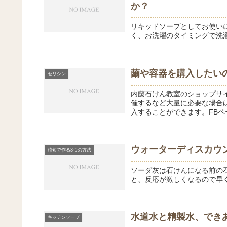
か？
リキッドソープとしてお使い
く、お洗濯のタイミングで洗
繭や容器を購入したい
セリシン
内藤石けん教室のショップサ
催するなど大量に必要な場合
入することができます。FBペ
ウォーターディスカウ
時短で作る3つの方法
ソーダ灰は石けんになる前の
と、反応が激しくなるので早
水道水と精製水、でき
キッチンソープ