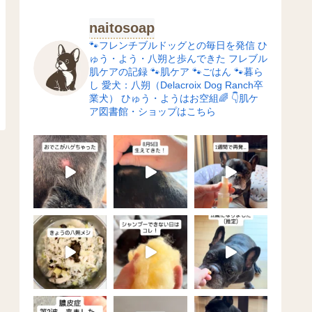
naitosoap
🐾フレンチブルドッグとの毎日を発信
ひ
ゅう・よう・八朔と歩んできた
フレブル
肌ケアの記録
🐾肌ケア
🐾ごはん
🐾暮ら
し
愛犬：八朔（Delacroix Dog Ranch卒
業犬）
ひゅう・ようはお空組🌈
👇肌ケ
ア図書館・ショップはこちら