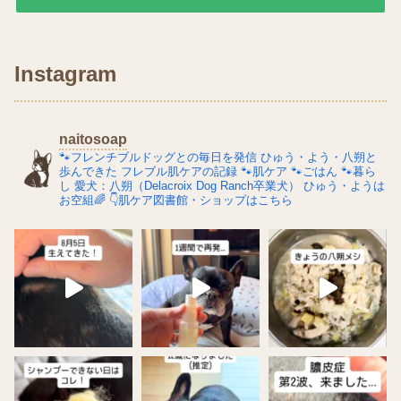
Instagram
naitosoap
🐾フレンチブルドッグとの毎日を発信
ひゅう・よう・八朔と
歩んできた
フレブル肌ケアの記録
🐾肌ケア
🐾ごはん
🐾暮ら
し
愛犬：八朔（Delacroix Dog Ranch卒業犬）
ひゅう・ようは
お空組🌈
👇肌ケア図書館・ショップはこちら