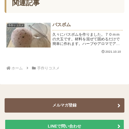
関連記事
バスボム
手作りコスメ
久々にバスボムを作りました。７０ｍｍ
の大玉です。材料を混ぜて固めるだけで
簡単に作れます。ハーブやアロマでアレ
ンジできるのも楽しい♡まん丸のモール
2021.10.10
ドは繰り返し使えます。現在、アロマバ
スボムのレッスンはお休みしています
が、おうち時間を楽しめるキ...
ホーム
手作りコスメ
メルマガ登録
LINEで問い合わせ