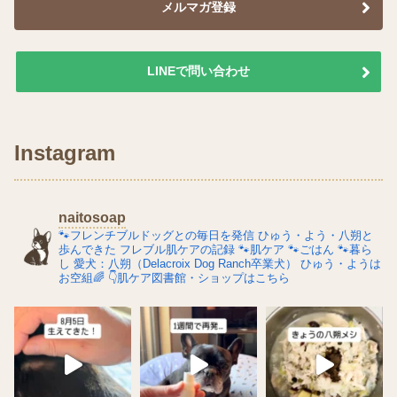
メルマガ登録
LINEで問い合わせ
Instagram
naitosoap
🐾フレンチブルドッグとの毎日を発信
ひゅう・よう・八朔と
歩んできた
フレブル肌ケアの記録
🐾肌ケア
🐾ごはん
🐾暮ら
し
愛犬：八朔（Delacroix Dog Ranch卒業犬）
ひゅう・ようは
お空組🌈
👇肌ケア図書館・ショップはこちら