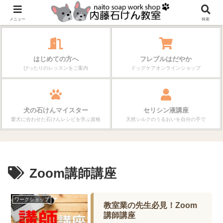
作る楽しさが、毎日の暮らしを変えていく。
メニュー
検索
はじめての方へ
フレブルはだやか
ぴったりのレッスンをご案内
ドッグケアオンラインショップ
犬の石けんマイスター
セリシン液講座
愛犬に合わせた石けんレシピを学ぶ資格
天然シルクのうるおいを自分の手で
Zoom講師講座
ワークショップ
教室業の先生必見！Zoom
講師講座