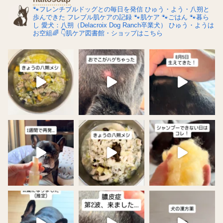
🐾フレンチブルドッグとの毎日を発信
ひゅう・よう・八朔と
歩んできた
フレブル肌ケアの記録
🐾肌ケア
🐾ごはん
🐾暮ら
し
愛犬：八朔（Delacroix Dog Ranch卒業犬）
ひゅう・ようは
お空組🌈
👇肌ケア図書館・ショップはこちら