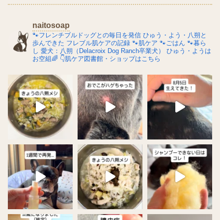
naitosoap
🐾フレンチブルドッグとの毎日を発信
ひゅう・よう・八朔と
歩んできた
フレブル肌ケアの記録
🐾肌ケア
🐾ごはん
🐾暮ら
し
愛犬：八朔（Delacroix Dog Ranch卒業犬）
ひゅう・ようは
お空組🌈
👇肌ケア図書館・ショップはこちら