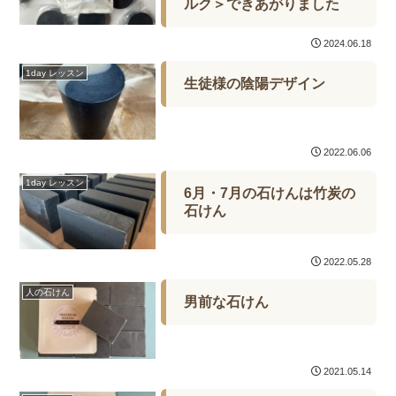
ルク＞できあがりました
2024.06.18
1day レッスン
生徒様の陰陽デザイン
2022.06.06
1day レッスン
6月・7月の石けんは竹炭の
石けん
2022.05.28
人の石けん
男前な石けん
2021.05.14